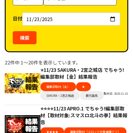
リ
ー
ゴ
ア
ル
リ
日付
（タ
ー
グ）
検索
22件中 1〜20件を表示しています。
⭐️11/23 SAKURA・2宮之城店 でちゃう!
編集部取材【金】結果報告
編集部取材［金］
★
取材日: 2025-11-23
SAKURA・2宮之城店
鹿児島県
⭐️⭐️⭐️⭐️11/23 APRO.1 でちゃう!編集部取
材【取材対象:スマスロ北斗の拳】結果報
告
★★★★
編集部取材［スロット対象機種アリ］