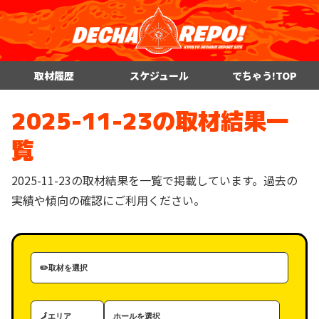
取材履歴
スケジュール
でちゃう!TOP
2025-11-23の取材結果一
覧
2025-11-23の取材結果を一覧で掲載しています。過去の
実績や傾向の確認にご利用ください。
取
材
カ
エ
ホ
テ