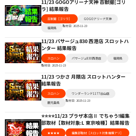
11/23 GOGOアリーナ天神 百獣撮[ゴリ
ラ] 結果報告
百獣撮［ゴリラ］
GOGOアリーナ天神
取材日: 2025-11-23
福岡県
11/23 パサージュ830 西港店 スロットハ
ンター 結果報告
スロハン
パサージュ830西港店
福岡県
取材日: 2025-11-23
11/23 つかさ 月隈店 スロットハンター
結果報告
スロハン
ワンダーランド1177谷山店
取材日: 2025-11-23
鹿児島県
⭐️⭐️⭐️⭐️11/23 プラザ本店Ⅱ でちゃう!編集
部取材【取材対象:L 東京喰種】結果報告
★★★★
編集部取材［スロット対象機種アリ］