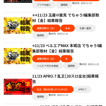
取材日: 2025-11-23
プラザ本店Ⅱ
福岡県
⭐️⭐️11/23 玉屋♾️室見 でちゃう!編集部取
材【金】結果報告
編集部取材［金］
★★
玉屋♾️室見
取材日: 2025-11-23
福岡県
⭐️11/23 ベルエアMAX 本城店 でちゃう!編
集部取材【金】結果報告
編集部取材［金］
★
取材日: 2025-11-23
ベルエアMAX本城店
福岡県
11/23 APRO.7 乱王[20スロ全台]結果報
告
乱王［取材対象:20スロ全台］
APRO.7
取材日: 2025-11-23
福岡県