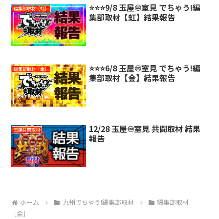
⭐️⭐️⭐️9/8 玉屋♾️室見 でちゃう!編
編集部取材［虹］
集部取材【虹】結果報告
⭐️⭐️⭐️6/8 玉屋♾️室見 でちゃう!編
編集部取材［金］
集部取材【金】結果報告
12/28 玉屋♾️室見 共闘取材 結果
玉屋共闘取材
報告
ホーム
九州でちゃう!編集部取材
編集部取材
［金］