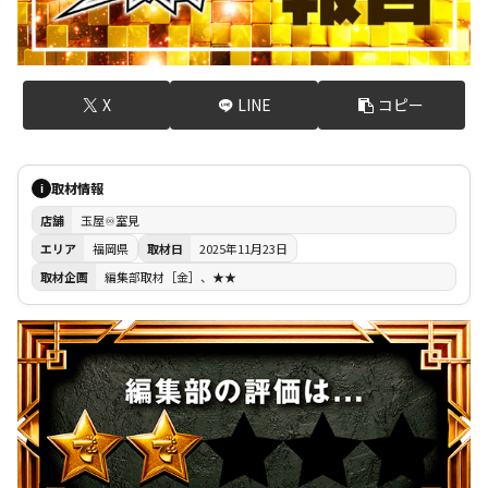
X
LINE
コピー
取材情報
i
店舗
玉屋♾️室見
エリア
福岡県
取材日
2025年11月23日
取材企画
編集部取材［金］、★★