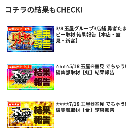
コチラの結果もCHECK!
3/8 玉屋グループ3店舗 勇者たま
勇者たまピー取材
ピー取材 結果報告【本店・室
見・新宮】
⭐️⭐️⭐️⭐️5/18 玉屋♾️室見 でちゃう!
編集部取材［虹］
編集部取材【虹】結果報告
⭐️⭐️⭐️⭐️7/18 玉屋♾️室見 でちゃう!
★★★★
編集部取材【金】結果報告