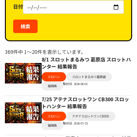
リ
日付
（タ
ー
グ）
検索
369件中 1〜20件を表示しています。
8/1 スロットまるみつ 葛原店 スロットハ
ンター 結果報告
スロハン
スロットまるみつ葛原店
取材日: 2026-08-01
福岡県
7/25 アテナスロットワン CB300 スロッ
トハンター 結果報告
スロハン
アテナスロットワンCB300
取材日: 2026-07-25
福岡県