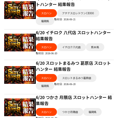
トハンター 結果報告
スロハン
アテナスロットワンCB300
取材日: 2026-06-21
福岡県
6/20 イチロク 八代店 スロットハンター
結果報告
スロハン
イチロク八代店
熊本県
取材日: 2026-06-20
6/20 スロットまるみつ 葛原店 スロット
ハンター 結果報告
スロハン
スロットまるみつ葛原店
取材日: 2026-06-20
福岡県
6/20 つかさ 月隈店 スロットハンター 結
果報告
スロハン
つかさ月隈店
福岡県