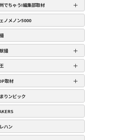
＋
州でちゃう!編集部取材
編集部取材［虹］
ェノメノン5000
編集部取材［ダイヤ］
編集部取材［金］
撮
編集部取材［スロット対象機種アリ］
＋
獣撮
百獣撮［ライオン］
＋
王
百獣撮-改-［ライオン］
超スロット乱王
＋
百獣撮［ゴリラ］
OP取材
スロット乱王
百獣撮-改-［ゴリラ］
周年番付
パチンコ乱王
まりンピック
百獣撮［ゾウ］
POP番付
百獣撮-改-［ゾウ］
PICK番付
AKERS
レハン