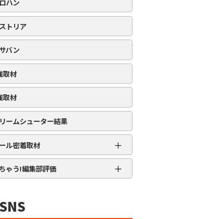
ロハン
ストリア
サバン
強取材
強取材
リームシューター結果
＋
ール密着取材
APRO流星群取材
＋
ちゃう!編集部評価
三大天
★★★★★
5MENジャーズ
★★★★
SNS
久留米ジャック
★★★