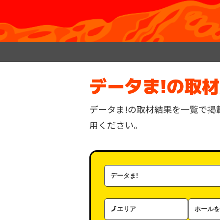
データま!の取
データま!の取材結果を一覧で掲
用ください。
取
材
カ
エ
ホ
テ
リ
ー
ゴ