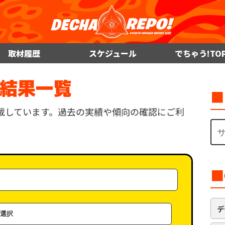
取材履歴
スケジュール
でちゃう!TO
材結果一覧
■
載しています。過去の実績や傾向の確認にご利
■
デ