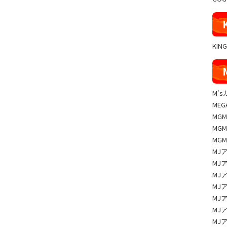
KIN
M'
MEG
MG
MG
MG
MJ
MJ
MJ
MJ
MJ
MJ
MJ