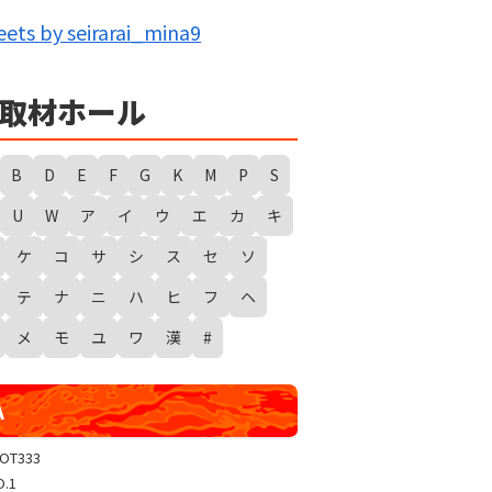
IG BANG
★★
ets by seirarai_mina9
回胴の極意
★
勇者たまピー取材
WANTED WONDERLAND
取材ホール
ギガスラッシュ
超ギガスラッシュ
B
D
E
F
G
K
M
P
S
新春スタートダッシュ取材
U
W
ア
イ
ウ
エ
カ
キ
GRAND WARS-新店実践録-
ケ
コ
サ
シ
ス
セ
ソ
UGEEEEEEE!
ギャラクシー取材
テ
ナ
ニ
ハ
ヒ
フ
ヘ
グランドクラッシュ
メ
モ
ユ
ワ
漢
#
トリプルユニオン
天極
A
玉屋共闘取材
SHOW TIME取材
LOT333
O.1
聖域取材