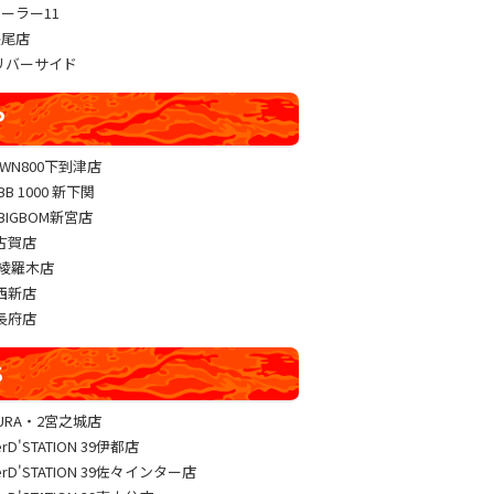
パーラー11
長尾店
sリバーサイド
P
OWN800下到津店
 BB 1000 新下関
 BIGBOM新宮店
J古賀店
J 綾羅木店
J西新店
J長府店
S
KURA・2宮之城店
erD'STATION 39伊都店
erD'STATION 39佐々インター店