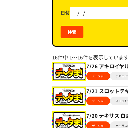
ア
ル
リ
日付
（タ
ー
グ）
検索
16件中 1〜16件を表示していま
7/26 アキロイ
データま!
アキロイ
7/21 スロット
データま!
スロット
7/20 テキサス
データま!
テキサス