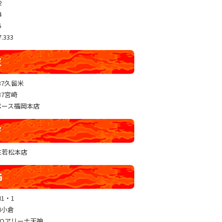
2
4
5
.333
E
37久留米
37宮崎
ペース福岡本店
F
RE若松本店
G
N1・1
N小倉
GOアリーナ天神