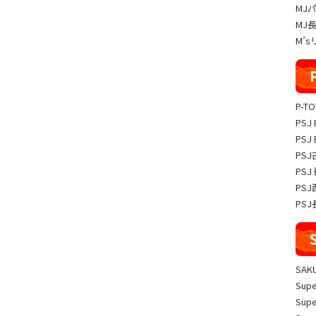
MJ
MJ
M’
P-T
PSJ
PSJ
PS
PS
PS
PS
SA
Sup
Sup