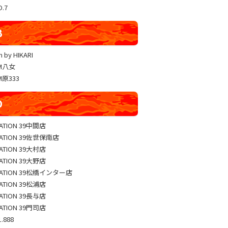
O.7
戸畑クエスト
YUKO LUCKY×FACE 共闘取材
B
ヴァルヴレイヴ編集部一斉調査
 by HIKARI
三共闘取材
AM八女
熊本の陣
M原333
総力取材
D
協力取材
ゼッパチ取材
TATION 39中間店
TATION 39佐世保南店
TATION 39大村店
TATION 39大野店
TATION 39松橋インター店
TATION 39松浦店
TATION 39長与店
TATION 39門司店
.888