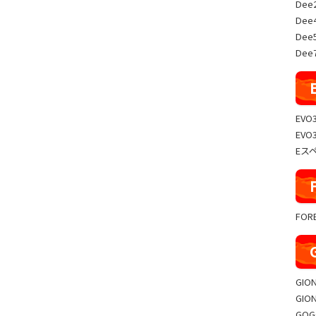
Dee
Dee
Dee
Dee7
EVO
EVO
Eス
FO
GIO
GIO
GO