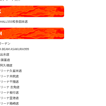
K
GHALL555和多田本店
M
sガーデン
A BEAM ASAKURA999
M出水店
M 国富店
M阿久根店
アリーナ久留米店
アリーナ井尻店
アリーナ干隈店
アリーナ 志免店
アリーナ板付店
アリーナ空港店
アリーナ箱崎店