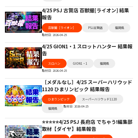
4/25 PSJ 古賀店 百獣撮[ライオン] 結果
報告
百獣撮［ライオン］
PSJ古賀店
福岡県
取材日: 2026-04-25
4/25 GION1・1 スロットハンター 結果報
告
スロハン
GION1・1
福岡県
取材日: 2026-04-25
［メダルなし］4/25 スーパーハリウッド
1120 ひまリンピック 結果報告
ひまりンピック
スーパーハリウッド1120
取材日: 2026-04-25
福岡県
⭐️⭐️⭐️⭐️⭐️4/25 PSJ 長府店 でちゃう!編集部
取材【ダイヤ】結果報告