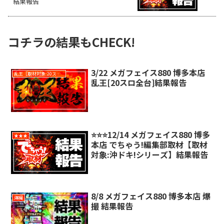
結果報告
コチラの結果もCHECK!
3/22 メガフェイス880 博多本店
乱王［取材対象:20スロ全台］
乱王[20スロ全台]結果報告
⭐️⭐️⭐️12/14 メガフェイス880 博多
★★★
本店 でちゃう!編集部取材【取材
対象:沖ドキ!シリーズ】結果報告
8/8 メガフェイス880 博多本店 爆
爆撮
撮 結果報告