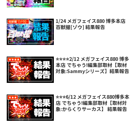
1/24 メガフェイス880 博多本店
百獣撮［ゾウ］
百獣撮[ゾウ] 結果報告
⭐️⭐️⭐️⭐️2/12 メガフェイス880 博多
★★★★
本店 でちゃう!編集部取材【取材
対象:Sammyシリーズ】結果報告
⭐️⭐️⭐️6/12 メガフェイス880博多本
★★★
店 でちゃう!編集部取材【取材対
象:からくりサーカス】 結果報告