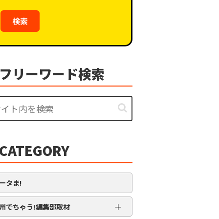
検索
フリーワード検索
CATEGORY
ータま!
＋
州でちゃう!編集部取材