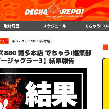
取材履歴
スケジュール
でちゃう!TO
アリ］
メガフェイス880博多本店
■
ェイス880 博多本店 でちゃう!編集部
ゴージャグラー3】結果報告