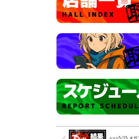
⭐️⭐️⭐️5/1