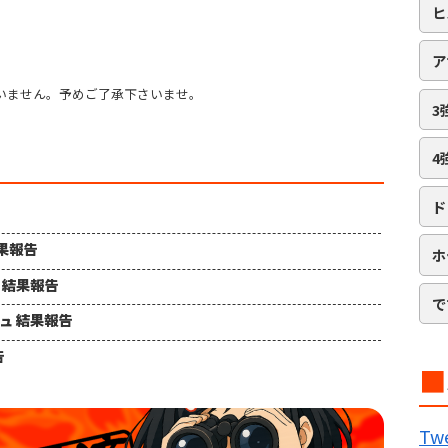
ヒ
ア
いません。予めご了承下さいませ。
3
4
ド
結果報告
ホ
ュ 結果報告
で
シュ 結果報告
告
■
B
Twe