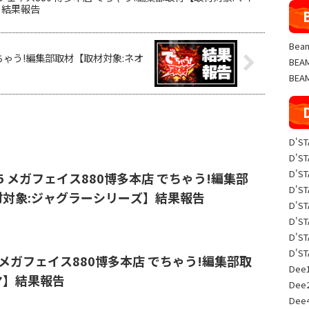
】結果報告
Beam
店 でちゃう!編集部取材【取材対象:ネオ
BE
BEA
D'S
D'S
D'S
⭐️8/15 メガフェイス880博多本店 でちゃう!編集部
D'S
材対象:ジャグラーシリーズ】結果報告
D'S
D'S
D'S
D'S
11/8 メガフェイス880博多本店 でちゃう!編集部取
Dee1
ヤ】結果報告
Dee
Dee