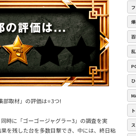
フ
爆
百
乱
P
ひ
M
集部取材」の評価は⭐️3つ!
ト
同時に「ゴーゴージャグラー3」の調査を実
ス
結果を残した台を多数目撃でき、中には、終日粘