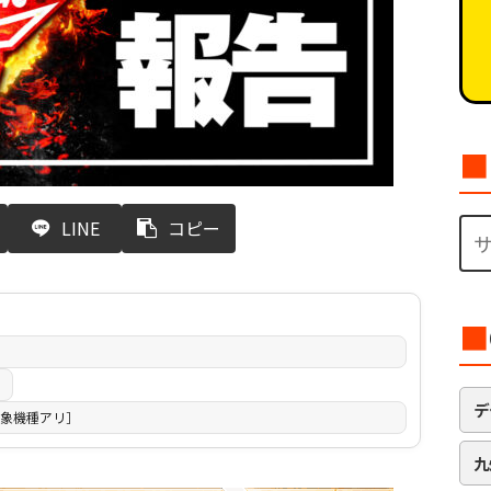
■
LINE
コピー
■
日
デ
象機種アリ］
九