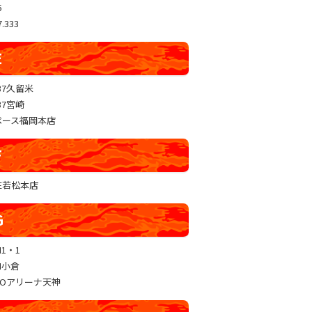
5
.333
E
37久留米
37宮崎
ペース福岡本店
F
RE若松本店
G
N1・1
N小倉
GOアリーナ天神