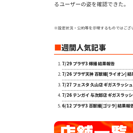
るユーザーの姿を確認できた。
※設定状況・公約等を示唆するものではござ
■
週間人気記事
7/29 プラザ3 爆撮 結果報告
7/26 プラザ天神 百獣撮[ライオン] 
7/27 フェスタ 久山店 ギガスラッシ
7/26 テンガイ 与次郎店 ギガスラッ
6/12 プラザ3 百獣撮[ゴリラ] 結果報