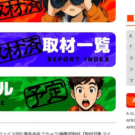
■
A
T
ク
S
ツ
マ
A-S
APR
APR
5 メガフェイス880 博多本店 でちゃう!編集部取材【取材対象:マイ