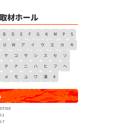
★
勇者たまピー取材
WANTED WONDERLAND
取材ホール
ギガスラッシュ
超ギガスラッシュ
B
D
E
F
G
K
M
P
S
新春スタートダッシュ取材
U
W
ア
イ
ウ
エ
カ
キ
GRAND WARS-新店実践録-
ケ
コ
サ
シ
ス
セ
ソ
UGEEEEEEE!
ギャラクシー取材
テ
ナ
ニ
ハ
ヒ
フ
ヘ
グランドクラッシュ
メ
モ
ユ
ワ
漢
#
トリプルユニオン
天極
A
玉屋共闘取材
SHOW TIME取材
LOT333
O.1
聖域取材
O.7
戸畑クエスト