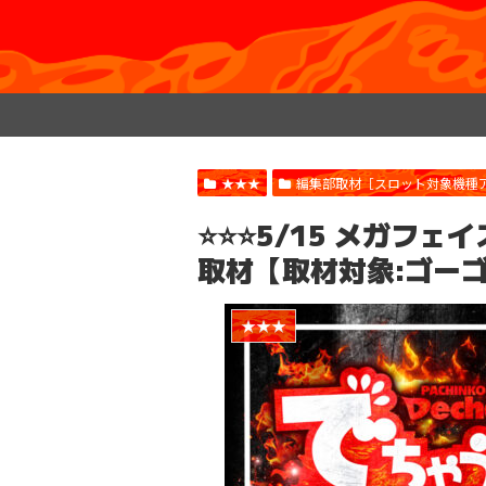
★★★
編集部取材［スロット対象機種
⭐️⭐️⭐️5/15 メガフ
取材【取材対象:ゴー
★★★