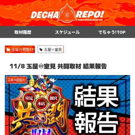
取材履歴
スケジュール
でちゃう!TOP
玉屋共闘取材
玉屋♾️室見
11/8 玉屋♾️室見 共闘取材 結果報告
玉屋共闘取材