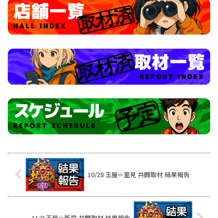
10/28 玉屋♾️室見 共闘取材 結果報告
11/8 玉屋♾️新宮 共闘取材 結果報告