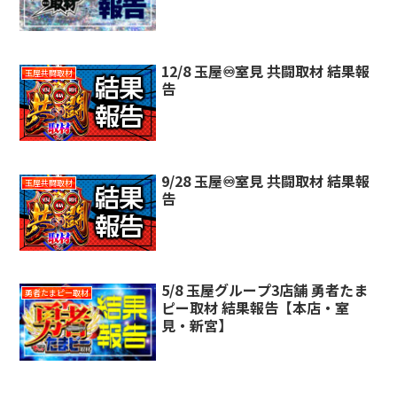
12/8 玉屋♾️室見 共闘取材 結果報
玉屋共闘取材
告
9/28 玉屋♾️室見 共闘取材 結果報
玉屋共闘取材
告
5/8 玉屋グループ3店舗 勇者たま
勇者たまピー取材
ピー取材 結果報告【本店・室
見・新宮】