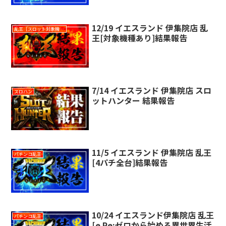
12/19 イエスランド 伊集院店 乱
乱王［スロット対象機種］
王[対象機種あり]結果報告
7/14 イエスランド 伊集院店 スロ
スロハン
ットハンター 結果報告
11/5 イエスランド 伊集院店 乱王
パチンコ乱王
[4パチ全台]結果報告
10/24 イエスランド伊集院店 乱王
パチンコ乱王
[e Re:ゼロから始める異世界生活