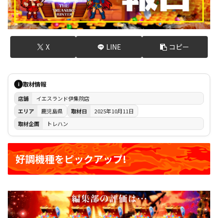
X
LINE
コピー
取材情報
i
店舗
イエスランド伊集院店
エリア
鹿児島県
取材日
2025年10月11日
取材企画
トレハン
好調機種をピックアップ!