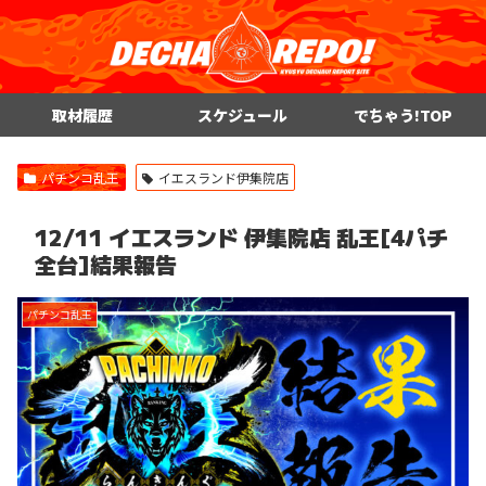
取材履歴
スケジュール
でちゃう!TOP
パチンコ乱王
イエスランド伊集院店
12/11 イエスランド 伊集院店 乱王[4パチ
全台]結果報告
パチンコ乱王