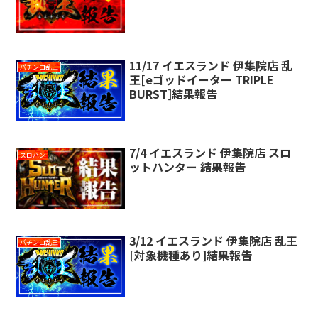
11/17 イエスランド 伊集院店 乱
パチンコ乱王
王[eゴッドイーター TRIPLE
BURST]結果報告
7/4 イエスランド 伊集院店 スロ
スロハン
ットハンター 結果報告
3/12 イエスランド 伊集院店 乱王
パチンコ乱王
[対象機種あり]結果報告