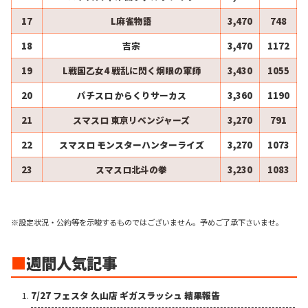
17
L麻雀物語
3,470
748
18
吉宗
3,470
1172
19
L戦国乙女4 戦乱に閃く炯眼の軍師
3,430
1055
20
パチスロ からくりサーカス
3,360
1190
21
スマスロ 東京リベンジャーズ
3,270
791
22
スマスロ モンスターハンターライズ
3,270
1073
23
スマスロ北斗の拳
3,230
1083
※設定状況・公約等を示唆するものではございません。予めご了承下さいませ。
■
週間人気記事
7/27 フェスタ 久山店 ギガスラッシュ 結果報告