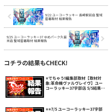
9/22 ユーコーラッキー 長崎駅前店 聖域
密着取材 結果報告
9/25 ユーコーラッキー37 ゆめパーク久留
米店 聖域密着取材 結果報告
コチラの結果もCHECK!
⭐️でちゃう!編集部取材【取材対
編集部取材［スロット対象機種アリ］
象:革命機ヴァルヴレイヴ】ユー
コーラッキー37宇部店 5/5結果報
告
⭐️⭐️7/5 ユーコーラッキー37宇部
編集部取材［スロット対象機種アリ］