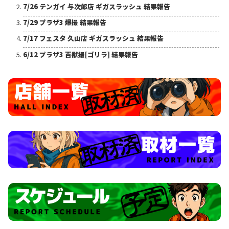
7/26 テンガイ 与次郎店 ギガスラッシュ 結果報告
7/29 プラザ3 爆撮 結果報告
7/17 フェスタ 久山店 ギガスラッシュ 結果報告
6/12 プラザ3 百獣撮[ゴリラ] 結果報告