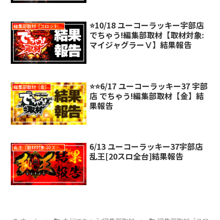
⭐️10/18 ユーコーラッキー宇部店
編集部取材［スロット対象機種アリ］
でちゃう!編集部取材【取材対象:
マイジャグラーⅤ】結果報告
⭐️⭐️6/17 ユーコーラッキー37 宇部
編集部取材［金］
店 でちゃう!編集部取材【金】結
果報告
6/13 ユーコーラッキー37宇部店
乱王［取材対象:20スロ全台］
乱王[20スロ全台]結果報告