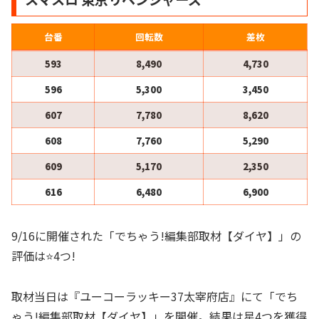
台番
回転数
差枚
593
8,490
4,730
596
5,300
3,450
607
7,780
8,620
608
7,760
5,290
609
5,170
2,350
616
6,480
6,900
9/16に開催された「でちゃう!編集部取材【ダイヤ】」の
評価は⭐️4つ!
取材当日は『ユーコーラッキー37太宰府店』にて「でち
ゃう!編集部取材【ダイヤ】」を開催。結果は星4つを獲得