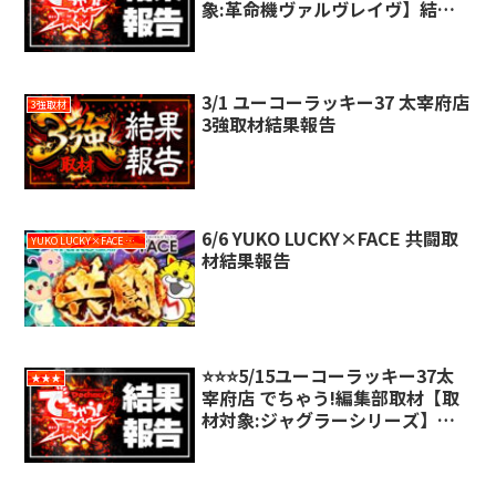
象:革命機ヴァルヴレイヴ】結果
報告
3/1 ユーコーラッキー37 太宰府店
3強取材
3強取材結果報告
6/6 YUKO LUCKY×FACE 共闘取
YUKO LUCKY×FACE 共闘取材
材結果報告
⭐️⭐️⭐️5/15ユーコーラッキー37太
★★★
宰府店 でちゃう!編集部取材【取
材対象:ジャグラーシリーズ】結
果報告