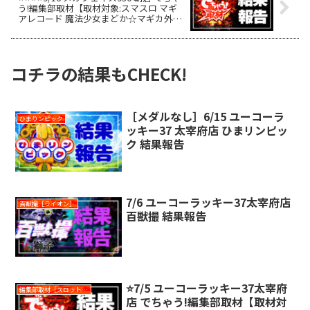
う!編集部取材【取材対象:スマスロ マギ
アレコード 魔法少女まどか☆マギカ外
伝】結果報告
コチラの結果もCHECK!
［メダルなし］6/15 ユーコーラ
ひまりンピック
ッキー37 太宰府店 ひまリンピッ
ク 結果報告
7/6 ユーコーラッキー37太宰府店
百獣撮［ライオン］
百獣撮 結果報告
⭐️7/5 ユーコーラッキー37太宰府
編集部取材［スロット対象機種アリ］
店 でちゃう!編集部取材【取材対