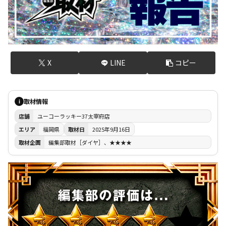
X
LINE
コピー
取材情報
i
店舗
ユーコーラッキー37太宰府店
エリア
福岡県
取材日
2025年9月16日
取材企画
編集部取材［ダイヤ］、★★★★