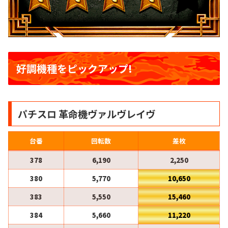
好調機種をピックアップ!
パチスロ 革命機ヴァルヴレイヴ
台番
回転数
差枚
378
6,190
2,250
380
5,770
10,650
383
5,550
15,460
384
5,660
11,220