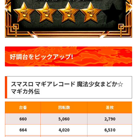
好調台をピックアップ!
スマスロ マギアレコード 魔法少女まどか☆
マギカ外伝
台番
回転数
差枚
660
5,060
2,790
664
4,020
6,530