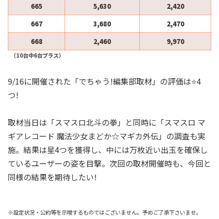
665
5,630
2,420
667
3,680
2,470
668
2,460
9,970
（10台中6台プラス）
9/16に開催された「でちゃう!編集部取材」の評価は⭐️4
つ!
取材当日は「スマスロ北斗の拳」と同時に「スマスロ マ
ギアレコード 魔法少女まどか☆マギカ外伝」の調査も実
施。結果は星4つを獲得し、中には万枚近い出玉を確保し
ているユーザーの姿を目撃。次回の取材開催時も、今回と
同様の結果を期待したい!
※設定状況・公約等を示唆するものではございません。予めご了承下さいませ。