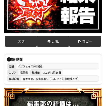
X
LINE
コピー
取材情報
i
店舗
メガフェイス930朝倉
エリア
福岡県
取材日
2025年9月16日
取材企画
★★★★、編集部取材［スロット対象機種アリ］