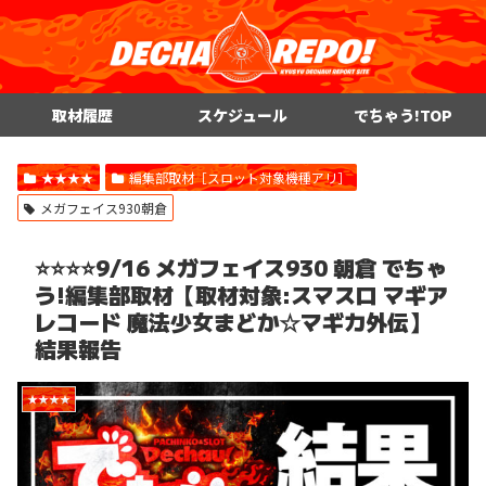
取材履歴
スケジュール
でちゃう!TOP
★★★★
編集部取材［スロット対象機種アリ］
メガフェイス930朝倉
⭐️⭐️⭐️⭐️9/16 メガフェイス930 朝倉 でちゃ
う!編集部取材【取材対象:スマスロ マギア
レコード 魔法少女まどか☆マギカ外伝】
結果報告
★★★★