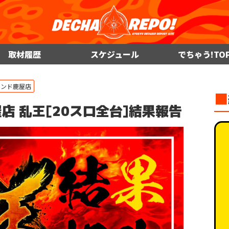
取材履歴
スケジュール
でちゃう!TO
ランド鹿屋店
■
屋店 乱王[20スロ全台]結果報告