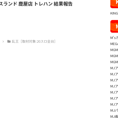
イエスランド 鹿屋店 トレハン 結果報告
KIN
M'
乱王［取材対象:20スロ全台］
MEG
MG
MG
MG
MJ
MJ
MJ
MJ
MJ
MJ
MJ
MJ
MJ