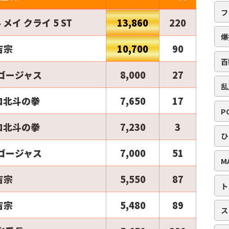
フ
メイ クライ 5 ST
13,860
220
爆
吉宗
10,700
90
百
ゴージャス
8,000
27
乱
ロ北斗の拳
7,650
17
P
ロ北斗の拳
7,230
3
ひ
ゴージャス
7,000
51
M
吉宗
5,550
87
ト
吉宗
5,480
89
ス