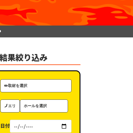
P
結果絞り込み
取
材
カ
エ
ホ
テ
リ
ー
ゴ
ア
ル
リ
日付
（タ
ー
グ）