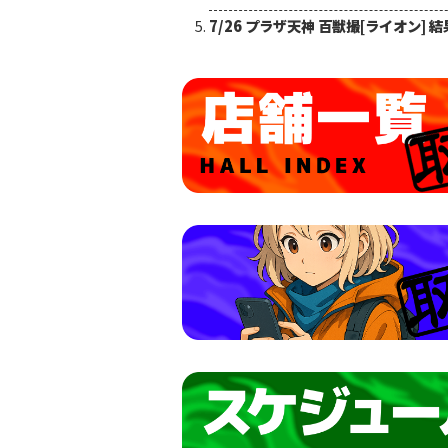
7/26 プラザ天神 百獣撮[ライオン] 