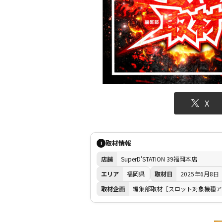
X
取材情報
i
店舗
SuperD'STATION 39福岡本店
エリア
福岡県
取材日
2025年6月8日
取材企画
編集部取材［スロット対象機種ア