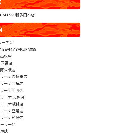
K
GHALL555和多田本店
M
sガーデン
A BEAM ASAKURA999
M出水店
M 国富店
M阿久根店
アリーナ久留米店
アリーナ井尻店
アリーナ干隈店
アリーナ 志免店
アリーナ板付店
アリーナ空港店
アリーナ箱崎店
パーラー11
長尾店