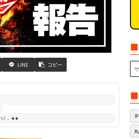
■
LINE
コピー
■
デ
リ］、★★
九