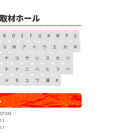
★
勇者たまピー取材
WANTED WONDERLAND
取材ホール
ギガスラッシュ
超ギガスラッシュ
B
D
E
F
G
K
M
P
S
新春スタートダッシュ取材
U
W
ア
イ
ウ
エ
カ
キ
GRAND WARS-新店実践録-
ケ
コ
サ
シ
ス
セ
ソ
UGEEEEEEE!
ギャラクシー取材
テ
ナ
ニ
ハ
ヒ
フ
ヘ
グランドクラッシュ
メ
モ
ユ
ワ
漢
#
トリプルユニオン
天極
A
玉屋共闘取材
SHOW TIME取材
LOT333
O.1
聖域取材
O.7
戸畑クエスト