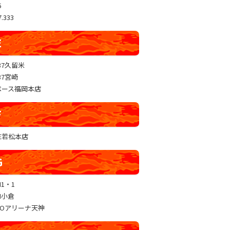
5
.333
E
37久留米
37宮崎
ペース福岡本店
F
RE若松本店
G
N1・1
N小倉
GOアリーナ天神