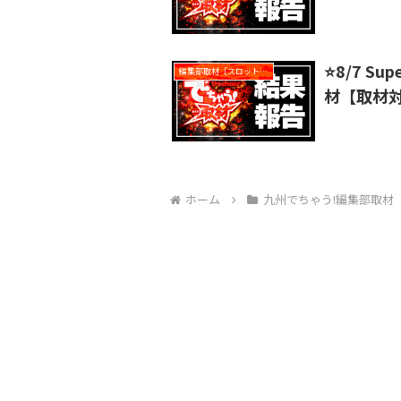
⭐️8/7 S
編集部取材［スロット対象機種アリ］
材【取材
ホーム
九州でちゃう!編集部取材