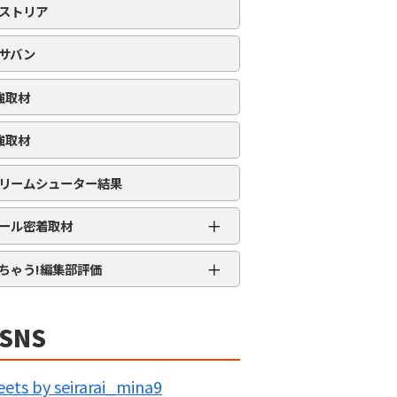
ストリア
サバン
強取材
強取材
リームシューター結果
＋
ール密着取材
APRO流星群取材
＋
ちゃう!編集部評価
三大天
★★★★★
5MENジャーズ
★★★★
SNS
久留米ジャック
★★★
IG BANG
★★
ets by seirarai_mina9
回胴の極意