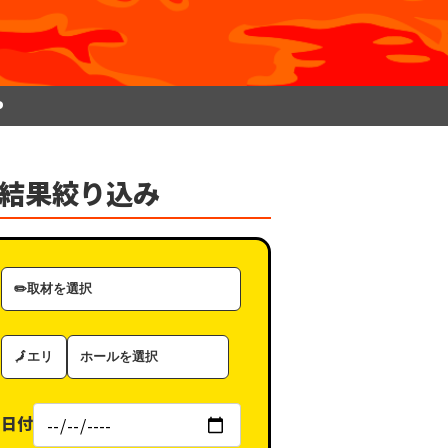
P
結果絞り込み
取
材
カ
エ
ホ
テ
リ
ー
ゴ
ア
ル
リ
日付
（タ
ー
グ）