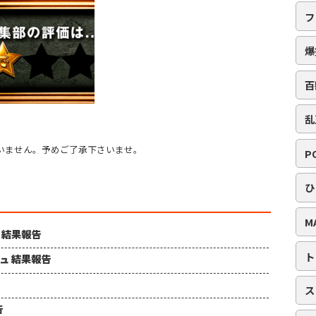
フ
爆
百
乱
いません。予めご了承下さいませ。
P
ひ
M
ュ 結果報告
ト
シュ 結果報告
ス
告