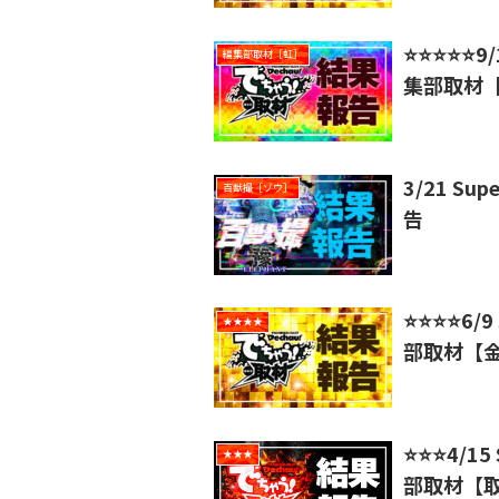
⭐️⭐️⭐️⭐️
編集部取材［虹］
集部取材
3/21 Su
百獣撮［ゾウ］
告
⭐️⭐️⭐️⭐
★★★★
部取材【
⭐️⭐️⭐️4
★★★
部取材【取