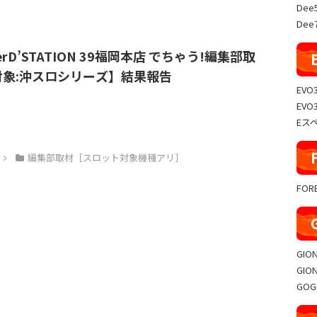
Dee
Dee7
uperD’STATION 39福岡本店 でちゃう!編集部取
対象:沖スロシリーズ】結果報告
EVO
EVO
Eス
編集部取材［スロット対象機種アリ］
FO
GIO
GIO
GO