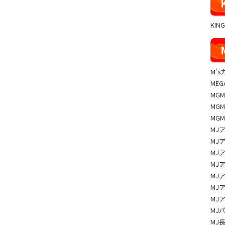
KIN
M'
MEG
MG
MG
MG
MJ
MJ
MJ
MJ
MJ
MJ
MJ
MJ
MJ