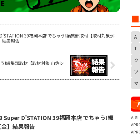
■
SuperD’STATION 39福岡本店 でちゃう!編集部取材【取材対象:沖
A
】結果報告
T
ク
S
でちゃう!編集部取材【取材対象:山佐シ
ツ
マ
⭐️2/9 Super D’STATION 39福岡本店 でちゃう!編
A-S
APR
【金】結果報告
APR