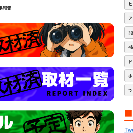
ヒ
結果報告
ア
3
4
ド
ホ
で
■
B
Twe