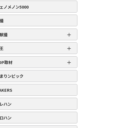
編集部取材［虹］
ェノメノン5000
編集部取材［ダイヤ］
編集部取材［金］
撮
編集部取材［スロット対象機種アリ］
＋
獣撮
百獣撮［ライオン］
＋
王
百獣撮-改-［ライオン］
超スロット乱王
＋
百獣撮［ゴリラ］
OP取材
スロット乱王
百獣撮-改-［ゴリラ］
周年番付
パチンコ乱王
まりンピック
百獣撮［ゾウ］
POP番付
百獣撮-改-［ゾウ］
PICK番付
AKERS
レハン
ロハン