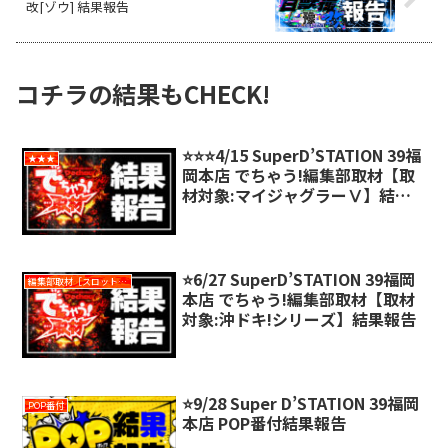
改[ゾウ] 結果報告
コチラの結果もCHECK!
⭐️⭐️⭐️4/15 SuperD’STATION 39福
★★★
岡本店 でちゃう!編集部取材【取
材対象:マイジャグラーⅤ】結果
報告
⭐️6/27 SuperD’STATION 39福岡
編集部取材［スロット対象機種アリ］
本店 でちゃう!編集部取材【取材
対象:沖ドキ!シリーズ】結果報告
⭐️9/28 Super D’STATION 39福岡
POP番付
本店 POP番付結果報告