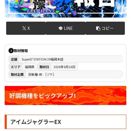
X
LINE
コピー
取材情報
i
店舗
SuperD'STATION 39福岡本店
エリア
福岡県
取材日
2026年6月16日
取材企画
百獣撮-改-［ゾウ］
好調機種をピックアップ!
アイムジャグラーEX