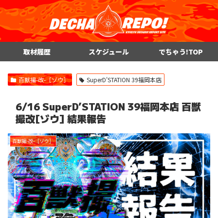
取材履歴
スケジュール
でちゃう!TOP
百獣撮-改-［ゾウ］
SuperD'STATION 39福岡本店
6/16 SuperD’STATION 39福岡本店 百獣
撮改[ゾウ] 結果報告
百獣撮-改-［ゾウ］