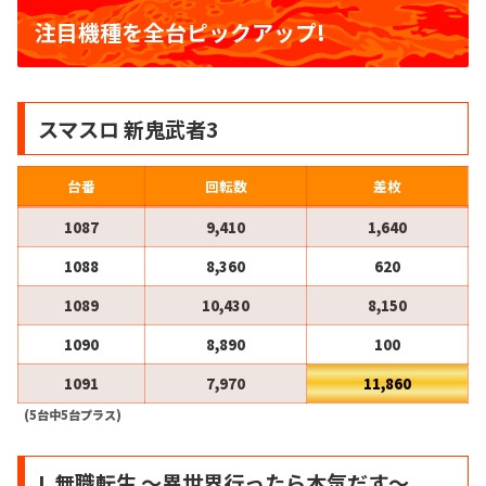
注目機種を全台ピックアップ!
スマスロ 新鬼武者3
台番
回転数
差枚
1087
9,410
1,640
1088
8,360
620
1089
10,430
8,150
1090
8,890
100
1091
7,970
11,860
(5台中5台プラス)
L 無職転生 〜異世界行ったら本気だす〜