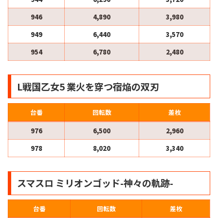
946
4,890
3,980
949
6,440
3,570
954
6,780
2,480
L戦国乙女5 業火を穿つ宿焔の双刃
台番
回転数
差枚
976
6,500
2,960
978
8,020
3,340
スマスロ ミリオンゴッド-神々の軌跡-
台番
回転数
差枚