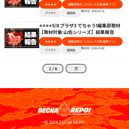
★★★★
編集部取材［スロット対象機種アリ］
取材日: 2026-05-18
プラザ3
福岡県
⭐️⭐️⭐️⭐️5/8 プラザ3 でちゃう!編集部取材
【取材対象:山佐シリーズ】結果報告
★★★★
編集部取材［スロット対象機種アリ］
取材日: 2026-05-08
プラザ3
福岡県
1 / 6
次
© 2024 DECHA REPO.