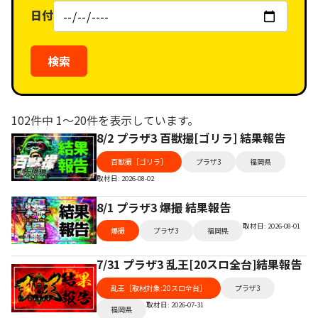
リ
日付
（タ
ー
グ）
検索
102件中 1〜20件を表示しています。
8/2 プラザ3 百獣撮[ゴリラ] 結果報告
百獣撮［ゴリラ］
プラザ3
福岡県
取材日: 2026-08-02
8/1 プラザ3 爆撮 結果報告
取材日: 2026-08-01
爆撮
プラザ3
福岡県
7/31 プラザ3 乱王[20スロ全台]結果報告
乱王［取材対象:20スロ全台］
プラザ3
取材日: 2026-07-31
福岡県