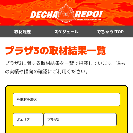
取材履歴
スケジュール
でちゃう!TOP
プラザ3の取材結果一覧
プラザ3に関する取材結果を一覧で掲載しています。過去
の実績や傾向の確認にご利用ください。
取
材
カ
エ
ホ
テ
リ
ー
ゴ
ア
ル