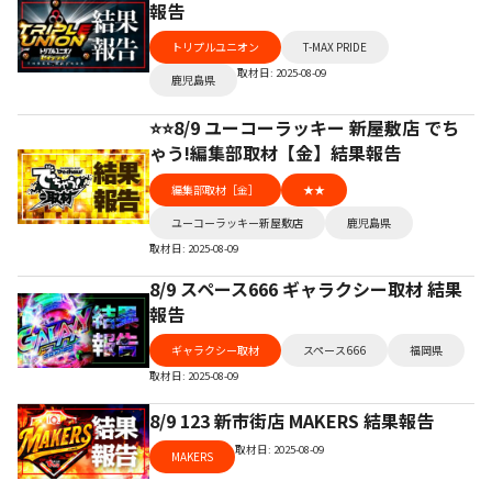
報告
トリプルユニオン
T-MAX PRIDE
取材日: 2025-08-09
鹿児島県
⭐️⭐️8/9 ユーコーラッキー 新屋敷店 でち
ゃう!編集部取材【金】結果報告
編集部取材［金］
★★
ユーコーラッキー新屋敷店
鹿児島県
取材日: 2025-08-09
8/9 スペース666 ギャラクシー取材 結果
報告
ギャラクシー取材
スペース666
福岡県
取材日: 2025-08-09
8/9 123 新市街店 MAKERS 結果報告
取材日: 2025-08-09
MAKERS