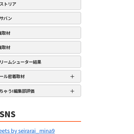
ストリア
サバン
強取材
強取材
リームシューター結果
＋
ール密着取材
APRO流星群取材
＋
ちゃう!編集部評価
三大天
★★★★★
5MENジャーズ
★★★★
SNS
久留米ジャック
★★★
IG BANG
★★
ets by seirarai_mina9
回胴の極意