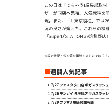
この日は「でちゃう!編集部取材
ザーが同店へ集結。人気機種を
現。また、「L 東京喰種」では2
況の良さが窺えた。これらの機
『SuperD’STATION 39筑紫
※設定状況・公約等を示唆するものではござ
■
週間人気記事
7/27 フェスタ 久山店 ギガスラッシ
7/26 テンガイ 与次郎店 ギガスラッ
7/29 プラザ3 爆撮 結果報告