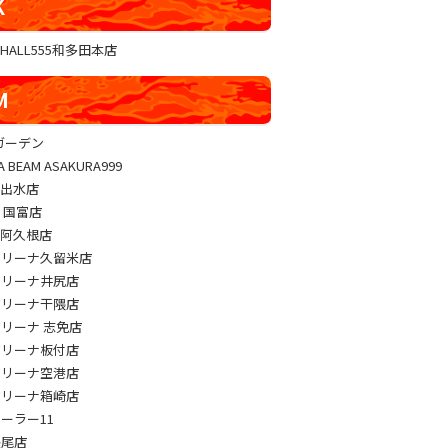
K
GHALL555和多田本店
M
sガーデン
A BEAM ASAKURA999
M出水店
M 国富店
M阿久根店
アリーナ久留米店
アリーナ井尻店
アリーナ干隈店
アリーナ 志免店
アリーナ板付店
アリーナ空港店
アリーナ箱崎店
パーラー11
長尾店