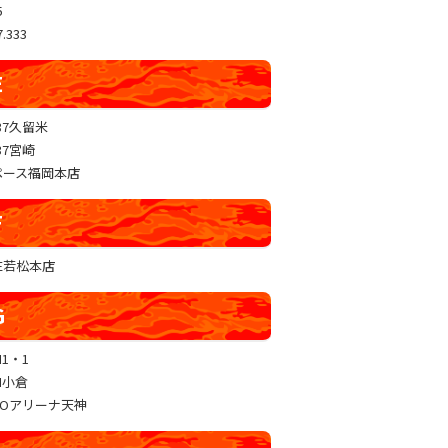
5
.333
E
37久留米
37宮崎
ペース福岡本店
F
RE若松本店
G
N1・1
N小倉
GOアリーナ天神