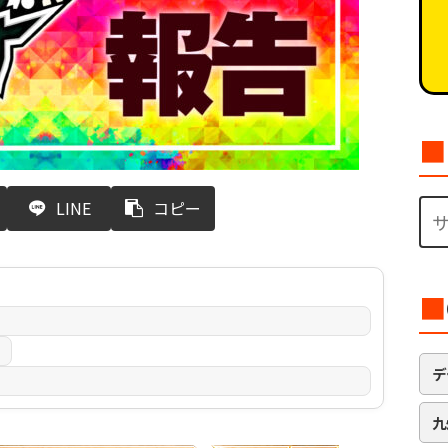
■
LINE
コピー
■
日
デ
九