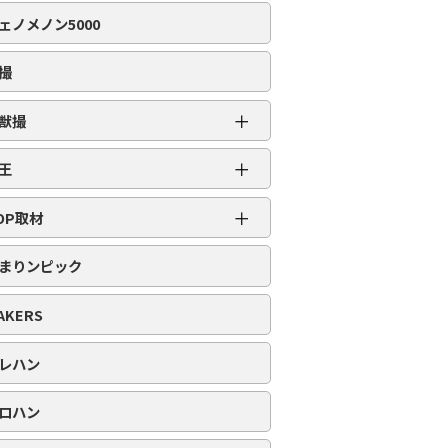
編集部取材［虹］
ェノメノン5000
編集部取材［ダイヤ］
編集部取材［金］
撮
編集部取材［スロット対象機種アリ］
＋
獣撮
百獣撮［ライオン］
＋
王
百獣撮-改-［ライオン］
超スロット乱王
＋
百獣撮［ゴリラ］
OP取材
スロット乱王
百獣撮-改-［ゴリラ］
周年番付
パチンコ乱王
まりンピック
百獣撮［ゾウ］
POP番付
百獣撮-改-［ゾウ］
PICK番付
AKERS
レハン
ロハン