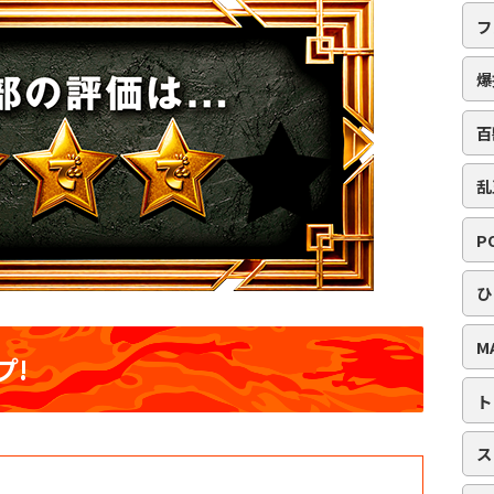
フ
爆
百
乱
P
ひ
M
プ!
ト
ス