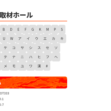
★
勇者たまピー取材
WANTED WONDERLAND
取材ホール
ギガスラッシュ
超ギガスラッシュ
B
D
E
F
G
K
M
P
S
新春スタートダッシュ取材
U
W
ア
イ
ウ
エ
カ
キ
GRAND WARS-新店実践録-
ケ
コ
サ
シ
ス
セ
ソ
UGEEEEEEE!
ギャラクシー取材
テ
ナ
ニ
ハ
ヒ
フ
ヘ
グランドクラッシュ
メ
モ
ユ
ワ
漢
#
トリプルユニオン
天極
A
玉屋共闘取材
SHOW TIME取材
LOT333
O.1
聖域取材
O.7
戸畑クエスト