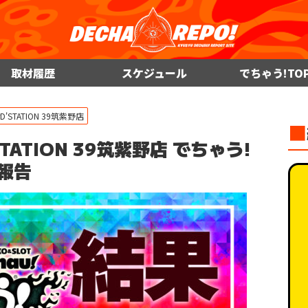
取材履歴
スケジュール
でちゃう!TO
rD'STATION 39筑紫野店
■
erD’STATION 39筑紫野店 でちゃう!
報告