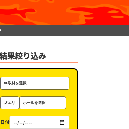
P
結果絞り込み
取
材
カ
エ
ホ
テ
リ
ー
ゴ
ア
ル
リ
日付
（タ
ー
グ）