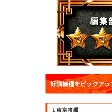
好調機種をピックアッ
L 東京喰種