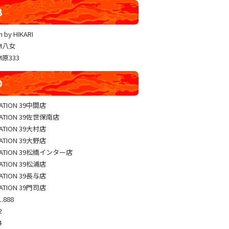
YUKO LUCKY×FACE 共闘取材
B
ヴァルヴレイヴ編集部一斉調査
 by HIKARI
三共闘取材
AM八女
熊本の陣
M原333
総力取材
D
協力取材
ゼッパチ取材
TATION 39中間店
TATION 39佐世保南店
TATION 39大村店
TATION 39大野店
TATION 39松橋インター店
TATION 39松浦店
TATION 39長与店
TATION 39門司店
.888
2
4