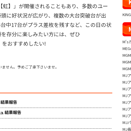
【虹】」が開催されることもあり、多数のユー
筆頭に好状況が広がり、複数の大台突破台が出
KIN
6台中17台がプラス差枚を残すなど、この日の状
種を存分に楽しみたい方には、ぜひ
M'
野店』をおすすめしたい!
MEG
MG
MG
いません。予めご了承下さいませ。
MG
MJ
MJ
MJ
MJ
ュ 結果報告
MJ
MJ
シュ 結果報告
MJ
MJ
MJ