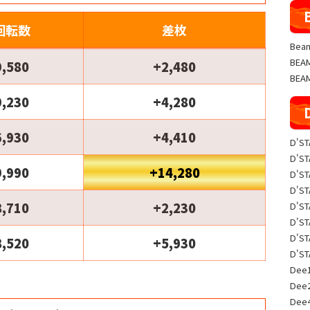
回転数
差枚
Beam
BE
9,580
+2,480
BEA
9,230
+4,280
6,930
+4,410
D'S
D'S
9,990
+14,280
D'S
D'S
8,710
+2,230
D'S
D'S
D'S
8,520
+5,930
D'S
Dee1
Dee
Dee