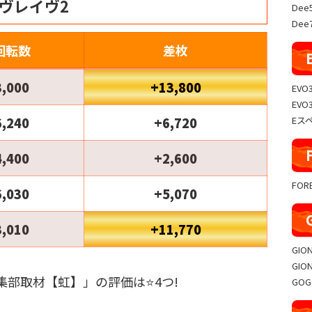
ヴレイヴ2
Dee
Dee7
回転数
差枚
3,000
+13,800
EVO
EVO
Eス
6,240
+6,720
4,400
+2,600
FO
6,030
+5,070
3,010
+11,770
GIO
GIO
集部取材【虹】」の評価は⭐️4つ!
GO