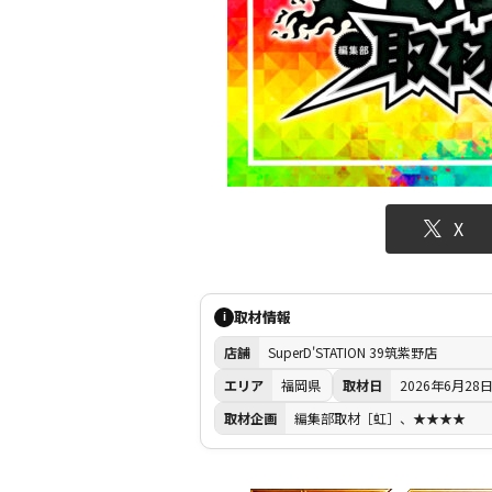
X
取材情報
i
店舗
SuperD'STATION 39筑紫野店
エリア
福岡県
取材日
2026年6月28
取材企画
編集部取材［虹］、★★★★