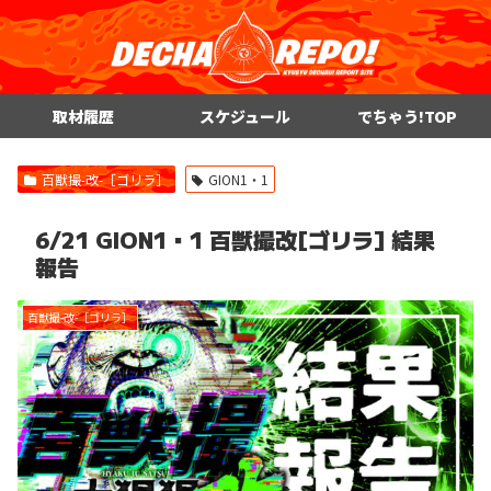
取材履歴
スケジュール
でちゃう!TOP
百獣撮-改-［ゴリラ］
GION1・1
6/21 GION1・1 百獣撮改[ゴリラ] 結果
報告
百獣撮-改-［ゴリラ］