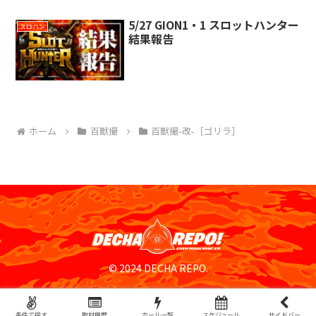
5/27 GION1・1 スロットハンター
スロハン
結果報告
ホーム
百獣撮
百獣撮-改-［ゴリラ］
© 2024 DECHA REPO.
条件で探す
取材履歴
ホール一覧
スケジュール
サイドバー