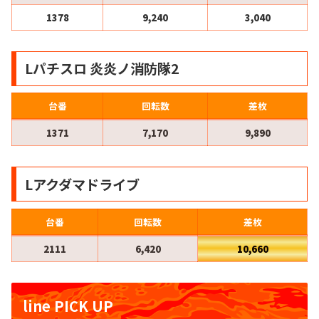
1378
9,240
3,040
Lパチスロ 炎炎ノ消防隊2
台番
回転数
差枚
1371
7,170
9,890
Lアクダマドライブ
台番
回転数
差枚
2111
6,420
10,660
line PICK UP