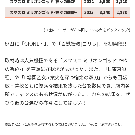
スマスロ ミリオンゴッド-神々の軌跡-
2022
5,500
3,820
スマスロ ミリオンゴッド-神々の軌跡-
2023
8,140
2,880
(※主にユーザーがぶん回している台をピックアップ!)
6/21に『GION1・1』で「百獣撮改[ゴリラ]」を初開催!!
取材時は人気機種である「スマスロ ミリオンゴッド-神々
の軌跡-」を筆頭に好状況が広がった。また、「L 東京喰
種」や「L戦国乙女5 業火を穿つ宿焔の双刃」からも回転
数・差枚ともに優秀な結果を残した台を散見でき、店内各
所でチャンスのある状況が広がった。これらの結果を、ぜ
ひ今後の台選びの参考にしてほしい!!
※設定状況・公約等を示唆するものではございません。予めご了承下さいませ。