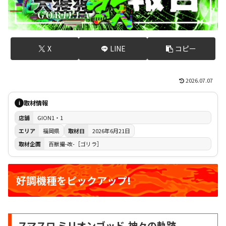
X
LINE
コピー
2026.07.07
取材情報
i
店舗
GION1・1
エリア
福岡県
取材日
2026年6月21日
取材企画
百獣撮-改-［ゴリラ］
好調機種をピックアップ!
スマスロ ミリオンゴッド-神々の軌跡-