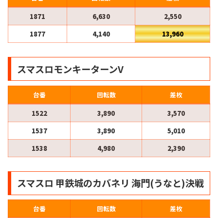
1871
6,630
2,550
1877
4,140
13,960
スマスロモンキーターンV
台番
回転数
差枚
1522
3,890
3,570
1537
3,890
5,010
1538
4,980
2,390
スマスロ 甲鉄城のカバネリ 海門(うなと)決戦
台番
回転数
差枚