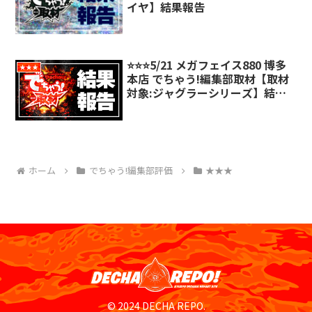
イヤ】結果報告
⭐️⭐️⭐️5/21 メガフェイス880 博多
★★★
本店 でちゃう!編集部取材【取材
対象:ジャグラーシリーズ】結果
報告
ホーム
でちゃう!編集部評価
★★★
© 2024 DECHA REPO.