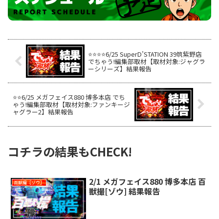
⭐️⭐️⭐️⭐️6/25 SuperD’STATION 39筑紫野店
でちゃう!編集部取材【取材対象:ジャグラ
ーシリーズ】結果報告
⭐️⭐️6/25 メガフェイス880 博多本店 でち
ゃう!編集部取材【取材対象:ファンキージ
ャグラー2】結果報告
コチラの結果もCHECK!
2/1 メガフェイス880 博多本店 百
百獣撮［ゾウ］
獣撮[ゾウ] 結果報告