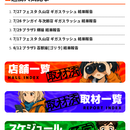
7/27 フェスタ 久山店 ギガスラッシュ 結果報告
7/26 テンガイ 与次郎店 ギガスラッシュ 結果報告
7/29 プラザ3 爆撮 結果報告
7/17 フェスタ 久山店 ギガスラッシュ 結果報告
6/12 プラザ3 百獣撮[ゴリラ] 結果報告