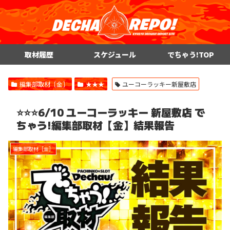
取材履歴
スケジュール
でちゃう!TOP
編集部取材［金］
★★★
ユーコーラッキー新屋敷店
⭐️⭐️⭐️6/10 ユーコーラッキー 新屋敷店 で
ちゃう!編集部取材【金】結果報告
編集部取材［金］