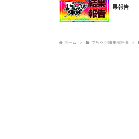
果報告
ホーム
でちゃう!編集部評価