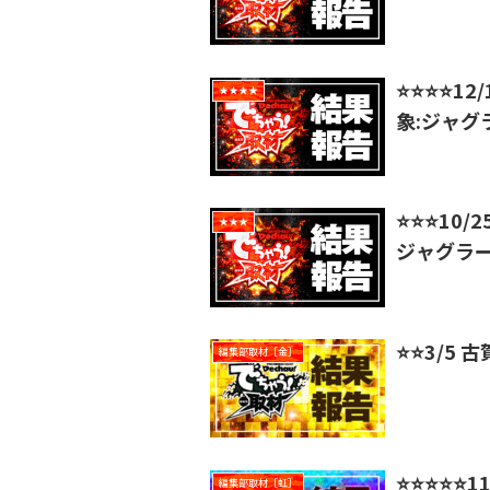
⭐️⭐️⭐️
★★★★
象:ジャグ
⭐️⭐️⭐️
★★★
ジャグラ
⭐️⭐️3
編集部取材［金］
⭐️⭐️⭐️
編集部取材［虹］