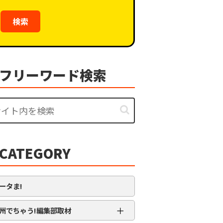
検索
フリーワード検索
CATEGORY
ータま!
＋
州でちゃう!編集部取材