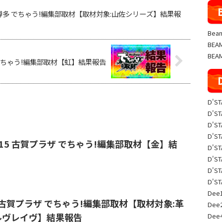
プラザ博多 でちゃう!編集部取材【取材対象:山佐シリーズ】結果報
Beam
BE
BEA
 朝倉 でちゃう!編集部取材【虹】結果報告
D'S
D'S
D'S
D'S
⭐️⭐️4/15 古賀プラザ でちゃう!編集部取材【金】結
D'S
D'S
D'S
D'S
Dee1
/16 古賀プラザ でちゃう!編集部取材【取材対象:革
Dee
ルヴレイヴ】結果報告
Dee