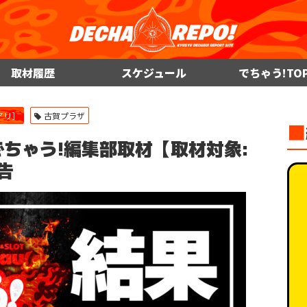
取材履歴
スケジュール
でちゃう!TO
アリ］
古賀プラザ
■
ラザ でちゃう!編集部取材【取材対象:
告