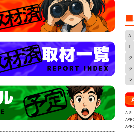
■
A
T
ク
S
ツ
マ
A-S
APR
APR