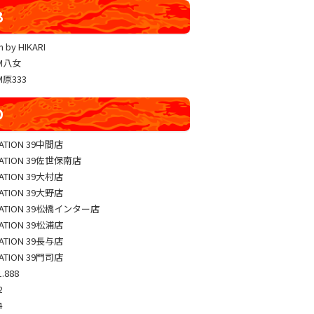
YUKO LUCKY×FACE 共闘取材
B
ヴァルヴレイヴ編集部一斉調査
 by HIKARI
三共闘取材
AM八女
熊本の陣
M原333
総力取材
D
協力取材
ゼッパチ取材
TATION 39中間店
TATION 39佐世保南店
TATION 39大村店
TATION 39大野店
TATION 39松橋インター店
TATION 39松浦店
TATION 39長与店
TATION 39門司店
.888
2
4