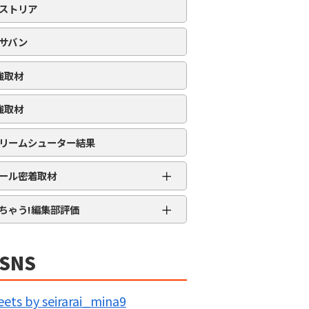
ストリア
サバン
強取材
強取材
リームシューター結果
＋
ール密着取材
APRO流星群取材
＋
ちゃう!編集部評価
三大天
★★★★★
5MENジャーズ
★★★★
SNS
久留米ジャック
★★★
IG BANG
★★
ets by seirarai_mina9
回胴の極意