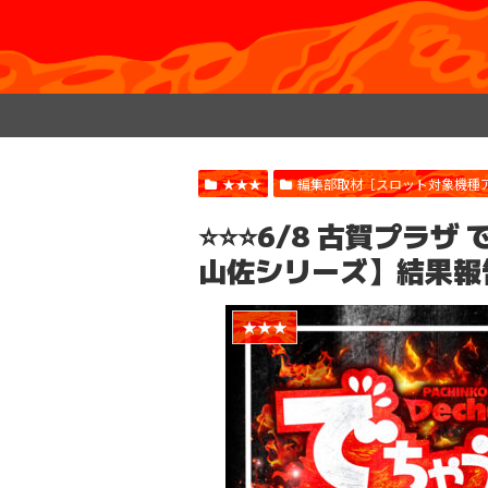
★★★
編集部取材［スロット対象機種
⭐️⭐️⭐️6/8 古賀プ
山佐シリーズ】結果報
★★★