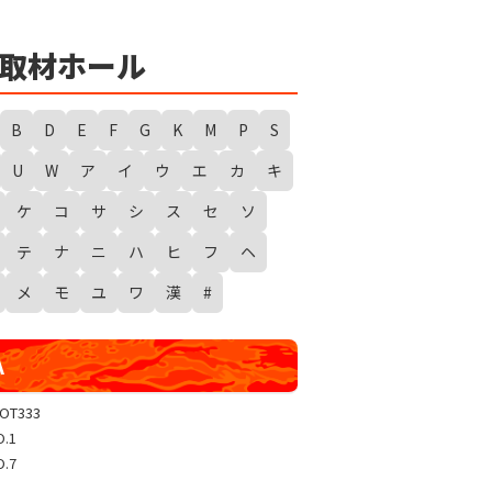
★
勇者たまピー取材
WANTED WONDERLAND
取材ホール
ギガスラッシュ
超ギガスラッシュ
B
D
E
F
G
K
M
P
S
新春スタートダッシュ取材
U
W
ア
イ
ウ
エ
カ
キ
GRAND WARS-新店実践録-
ケ
コ
サ
シ
ス
セ
ソ
UGEEEEEEE!
ギャラクシー取材
テ
ナ
ニ
ハ
ヒ
フ
ヘ
グランドクラッシュ
メ
モ
ユ
ワ
漢
#
トリプルユニオン
天極
A
玉屋共闘取材
SHOW TIME取材
LOT333
O.1
聖域取材
O.7
戸畑クエスト