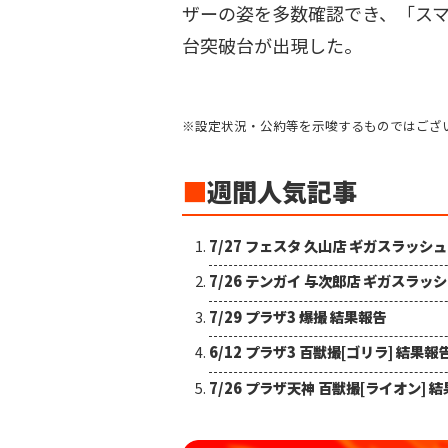
ザーの姿を多数確認でき、「スマ
台突破台が出現した。
※設定状況・公約等を示唆するものではござ
■
週間人気記事
7/27 フェスタ 久山店 ギガスラッシ
7/26 テンガイ 与次郎店 ギガスラッ
7/29 プラザ3 爆撮 結果報告
6/12 プラザ3 百獣撮[ゴリラ] 結果報
7/26 プラザ天神 百獣撮[ライオン] 