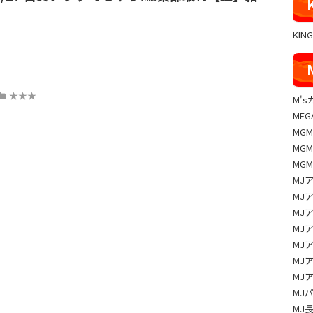
KIN
★★★
M'
MEG
MG
MG
MG
MJ
MJ
MJ
MJ
MJ
MJ
MJ
MJ
MJ