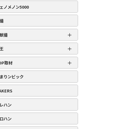
編集部取材［虹］
ェノメノン5000
編集部取材［ダイヤ］
編集部取材［金］
撮
編集部取材［スロット対象機種アリ］
＋
獣撮
百獣撮［ライオン］
＋
王
百獣撮-改-［ライオン］
超スロット乱王
＋
百獣撮［ゴリラ］
OP取材
スロット乱王
百獣撮-改-［ゴリラ］
周年番付
パチンコ乱王
まりンピック
百獣撮［ゾウ］
POP番付
百獣撮-改-［ゾウ］
PICK番付
AKERS
レハン
ロハン