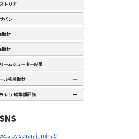
ストリア
サバン
強取材
強取材
リームシューター結果
＋
ール密着取材
APRO流星群取材
＋
ちゃう!編集部評価
三大天
★★★★★
5MENジャーズ
★★★★
SNS
久留米ジャック
★★★
IG BANG
★★
ets by seirarai_mina9
回胴の極意