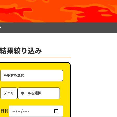
P
結果絞り込み
取
材
カ
エ
ホ
テ
リ
ー
ゴ
ア
ル
リ
日付
（タ
ー
グ）