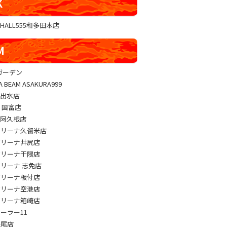
K
GHALL555和多田本店
M
sガーデン
A BEAM ASAKURA999
M出水店
M 国富店
M阿久根店
アリーナ久留米店
アリーナ井尻店
アリーナ干隈店
アリーナ 志免店
アリーナ板付店
アリーナ空港店
アリーナ箱崎店
パーラー11
長尾店