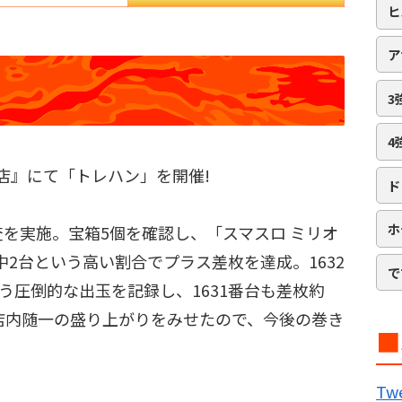
ヒ
ア
3
4
丘店』にて「トレハン」を開催!
ド
ホ
を実施。宝箱5個を確認し、「スマスロ ミリオ
中2台という高い割合でプラス差枚を達成。1632
で
という圧倒的な出玉を記録し、1631番台も差枚約
働で店内随一の盛り上がりをみせたので、今後の巻き
■
B
Twe