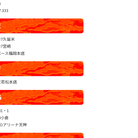
5
.333
E
37久留米
37宮崎
ペース福岡本店
F
RE若松本店
G
N1・1
N小倉
GOアリーナ天神