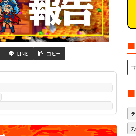
■
LINE
コピー
■
デ
九