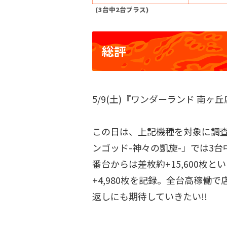
(3台中2台プラス)
総評
5/9(土)『ワンダーランド 南ヶ
この日は、上記機種を対象に調査
ンゴッド-神々の凱旋-」では3台
番台からは差枚約+15,600枚
+4,980枚を記録。全台高稼
返しにも期待していきたい!!