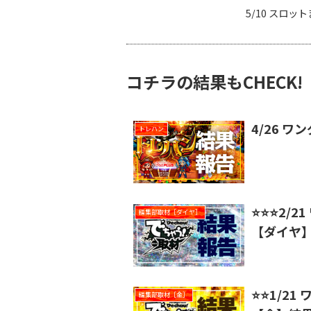
5/10 スロッ
コチラの結果もCHECK!
4/26 
トレハン
⭐️⭐️⭐️
編集部取材［ダイヤ］
【ダイヤ
⭐️⭐️1/
編集部取材［金］