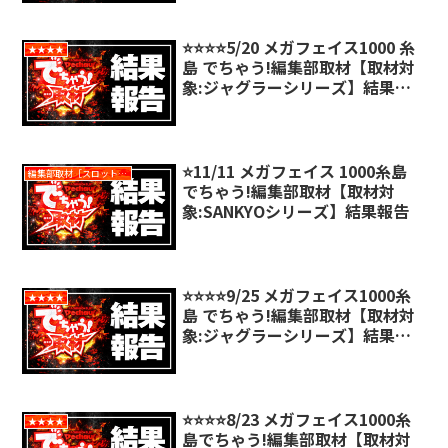
⭐️⭐️⭐️⭐️5/20 メガフェイス1000 糸
★★★★
島 でちゃう!編集部取材【取材対
象:ジャグラーシリーズ】結果報
告
⭐️11/11 メガフェイス 1000糸島
編集部取材［スロット対象機種アリ］
でちゃう!編集部取材【取材対
象:SANKYOシリーズ】結果報告
⭐️⭐️⭐️⭐️9/25 メガフェイス1000糸
★★★★
島 でちゃう!編集部取材【取材対
象:ジャグラーシリーズ】結果報
告
⭐️⭐️⭐️⭐️8/23 メガフェイス1000糸
★★★★
島でちゃう!編集部取材【取材対