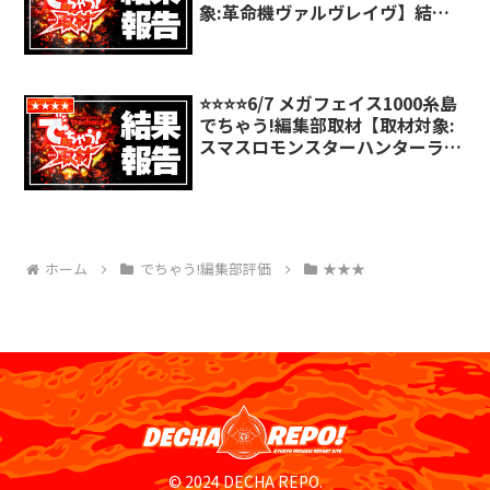
象:革命機ヴァルヴレイヴ】結果
報告
⭐️⭐️⭐️⭐️6/7 メガフェイス1000糸島
★★★★
でちゃう!編集部取材【取材対象:
スマスロモンスターハンターライ
ズ】結果報告
ホーム
でちゃう!編集部評価
★★★
© 2024 DECHA REPO.