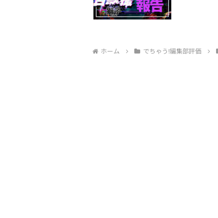
ホーム
でちゃう!編集部評価