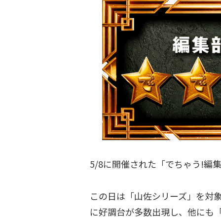
5/8に開催された「でちゃう!編集
この日は「山佐シリーズ」を対象
に好調台が多数出現し、他にも「