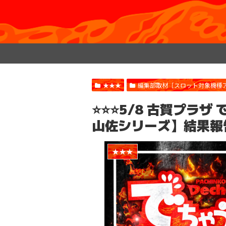
★★★
編集部取材［スロット対象機種
⭐️⭐️⭐️5/8 古賀プ
山佐シリーズ】結果報
★★★