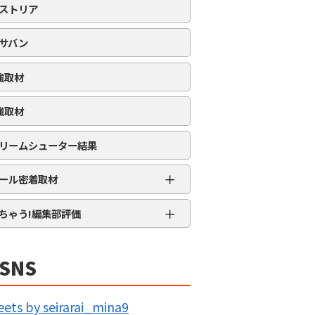
ストリア
サバン
強取材
強取材
リームシューター結果
＋
ール密着取材
APRO流星群取材
＋
ちゃう!編集部評価
三大天
★★★★★
5MENジャーズ
★★★★
SNS
久留米ジャック
★★★
IG BANG
★★
ets by seirarai_mina9
回胴の極意