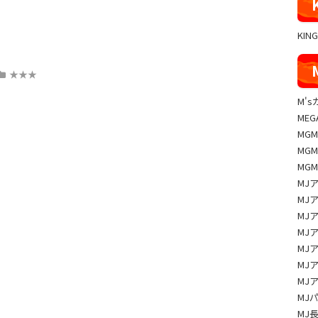
KIN
★★★
M'
MEG
MG
MG
MG
MJ
MJ
MJ
MJ
MJ
MJ
MJ
MJ
MJ