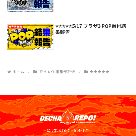
⭐️⭐️⭐️⭐️⭐️5/17 プラザ3 POP番付結
★★★★★
果報告
ホーム
でちゃう!編集部評価
★★★★★
© 2024 DECHA REPO.