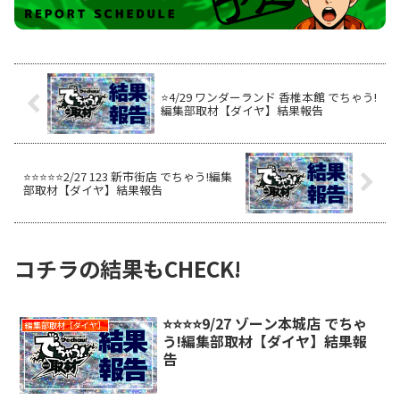
⭐️4/29 ワンダーランド 香椎本館 でちゃう!
編集部取材【ダイヤ】結果報告
⭐️⭐️⭐️⭐️⭐️2/27 123 新市街店 でちゃう!編集
部取材【ダイヤ】結果報告
コチラの結果もCHECK!
⭐️⭐️⭐️⭐️9/27 ゾーン本城店 でちゃ
編集部取材［ダイヤ］
う!編集部取材【ダイヤ】結果報
告