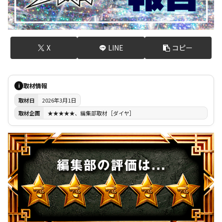
X
LINE
コピー
取材情報
i
取材日
2026年3月1日
取材企画
★★★★★、編集部取材［ダイヤ］