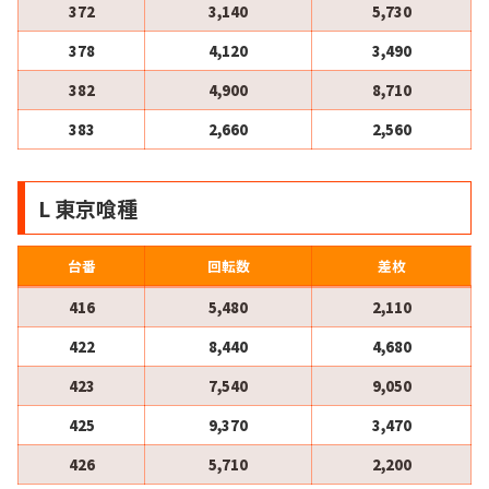
372
3,140
5,730
378
4,120
3,490
382
4,900
8,710
383
2,660
2,560
L 東京喰種
台番
回転数
差枚
416
5,480
2,110
422
8,440
4,680
423
7,540
9,050
425
9,370
3,470
426
5,710
2,200