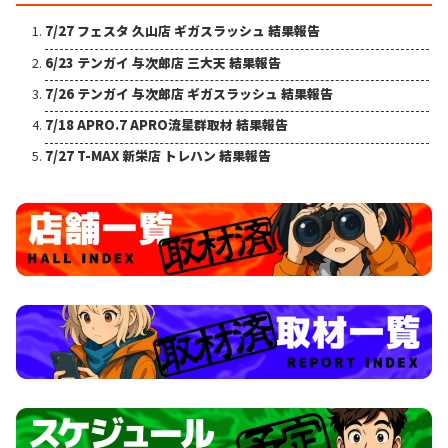
7/27 フェスタ 久山店 ギガスラッシュ 結果報告
6/23 テンガイ 与次郎店 三大天 結果報告
7/26 テンガイ 与次郎店 ギガスラッシュ 結果報告
7/18 APRO.7 APRO流星群取材 結果報告
7/27 T-MAX 新栄店 トレハン 結果報告