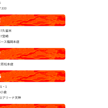
5
.333
E
37久留米
37宮崎
ペース福岡本店
F
RE若松本店
G
N1・1
N小倉
GOアリーナ天神