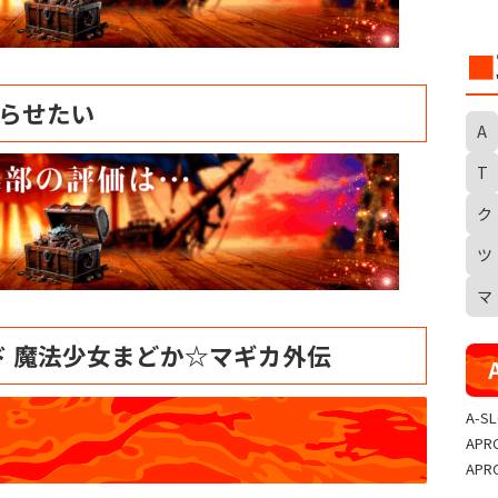
■
告らせたい
A
T
ク
S
ツ
マ
ド 魔法少女まどか☆マギカ外伝
A-S
APR
APR