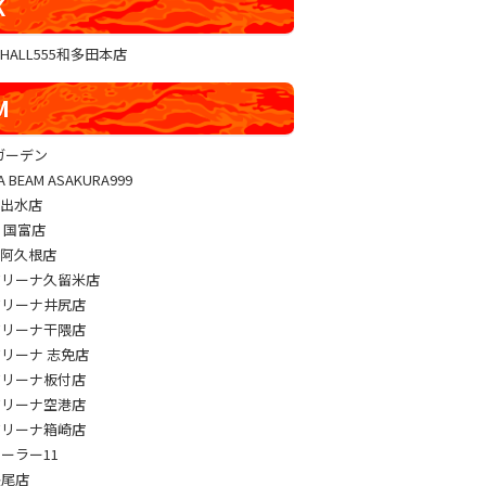
K
GHALL555和多田本店
M
sガーデン
A BEAM ASAKURA999
M出水店
M 国富店
M阿久根店
アリーナ久留米店
アリーナ井尻店
アリーナ干隈店
アリーナ 志免店
アリーナ板付店
アリーナ空港店
アリーナ箱崎店
パーラー11
長尾店