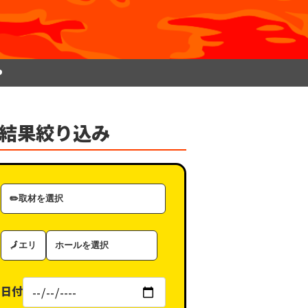
P
結果絞り込み
取
材
カ
エ
ホ
テ
リ
ー
ゴ
ア
ル
リ
日付
（タ
ー
グ）