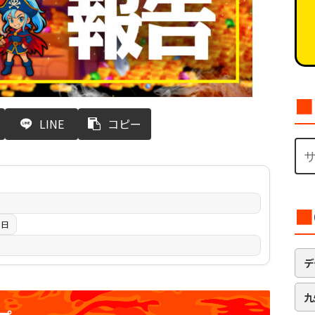
■
LINE
コピー
■
3日
デ
九