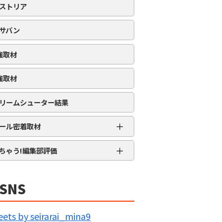
ストリア
サバン
強取材
強取材
リームシューター結果
＋
ール密着取材
APRO流星群取材
＋
ちゃう!編集部評価
三大天
★★★★★
5MENジャーズ
★★★★
SNS
久留米ジャック
★★★
IG BANG
★★
ets by seirarai_mina9
回胴の極意