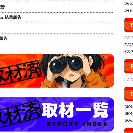
Dee
報告
Dee7
シュ 結果報告
EVO
果報告
EVO
Eス
FO
GIO
GIO
GO