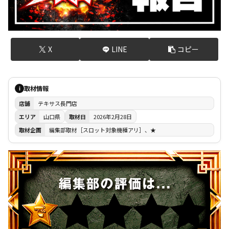
X
LINE
コピー
取材情報
i
店舗
テキサス長門店
エリア
山口県
取材日
2026年2月28日
取材企画
編集部取材［スロット対象機種アリ］、★