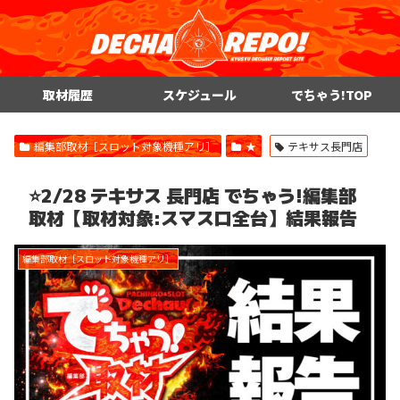
取材履歴
スケジュール
でちゃう!TOP
編集部取材［スロット対象機種アリ］
★
テキサス長門店
⭐️2/28 テキサス 長門店 でちゃう!編集部
取材【取材対象:スマスロ全台】結果報告
編集部取材［スロット対象機種アリ］