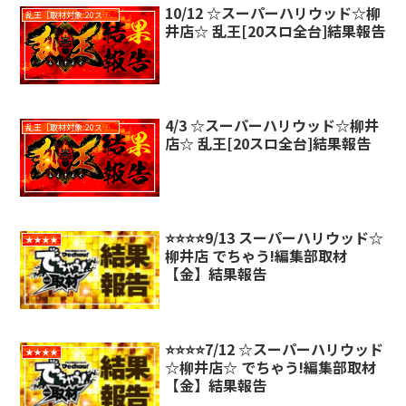
10/12 ☆スーパーハリウッド☆柳
乱王［取材対象:20スロ全台］
井店☆ 乱王[20スロ全台]結果報告
4/3 ☆スーパーハリウッド☆柳井
乱王［取材対象:20スロ全台］
店☆ 乱王[20スロ全台]結果報告
⭐️⭐️⭐️⭐️9/13 スーパーハリウッド☆
★★★★
柳井店 でちゃう!編集部取材
【金】結果報告
⭐️⭐️⭐️⭐️7/12 ☆スーパーハリウッド
★★★★
☆柳井店☆ でちゃう!編集部取材
【金】結果報告