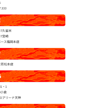
5
.333
E
37久留米
37宮崎
ペース福岡本店
F
RE若松本店
G
N1・1
N小倉
GOアリーナ天神