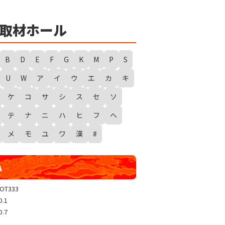
★
勇者たまピー取材
WANTED WONDERLAND
取材ホール
ギガスラッシュ
超ギガスラッシュ
B
D
E
F
G
K
M
P
S
新春スタートダッシュ取材
U
W
ア
イ
ウ
エ
カ
キ
GRAND WARS-新店実践録-
ケ
コ
サ
シ
ス
セ
ソ
UGEEEEEEE!
ギャラクシー取材
テ
ナ
ニ
ハ
ヒ
フ
ヘ
グランドクラッシュ
メ
モ
ユ
ワ
漢
#
トリプルユニオン
天極
A
玉屋共闘取材
SHOW TIME取材
LOT333
O.1
聖域取材
O.7
戸畑クエスト