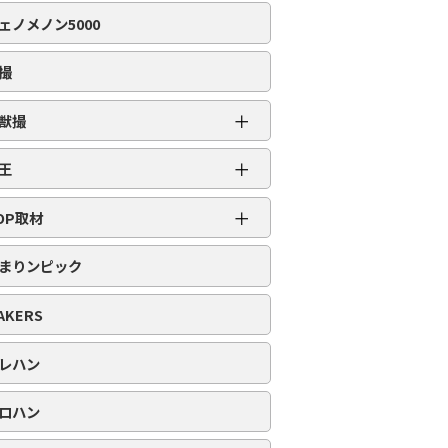
編集部取材［虹］
ェノメノン5000
編集部取材［ダイヤ］
編集部取材［金］
撮
編集部取材［スロット対象機種アリ］
＋
獣撮
百獣撮［ライオン］
＋
王
百獣撮-改-［ライオン］
超スロット乱王
＋
百獣撮［ゴリラ］
OP取材
スロット乱王
百獣撮-改-［ゴリラ］
周年番付
パチンコ乱王
まりンピック
百獣撮［ゾウ］
POP番付
百獣撮-改-［ゾウ］
PICK番付
AKERS
レハン
ロハン