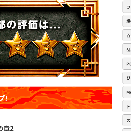
フ
爆
百
乱
P
ひ
M
プ!
ト
ス
の章2