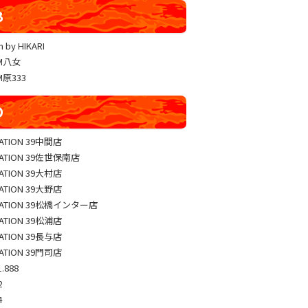
YUKO LUCKY×FACE 共闘取材
B
ヴァルヴレイヴ編集部一斉調査
 by HIKARI
三共闘取材
AM八女
熊本の陣
M原333
総力取材
D
協力取材
ゼッパチ取材
TATION 39中間店
TATION 39佐世保南店
TATION 39大村店
TATION 39大野店
TATION 39松橋インター店
TATION 39松浦店
TATION 39長与店
TATION 39門司店
.888
2
4