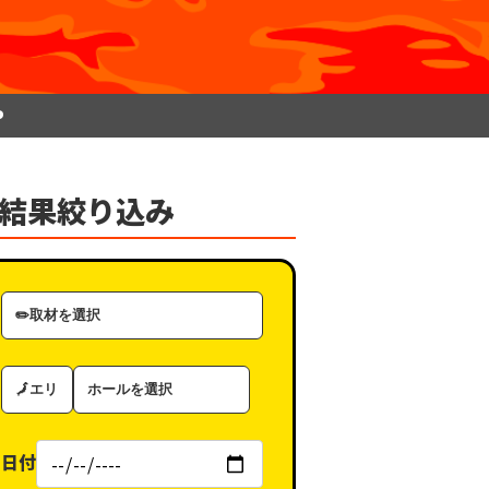
P
結果絞り込み
取
材
カ
エ
ホ
テ
リ
ー
ゴ
ア
ル
リ
日付
（タ
ー
グ）