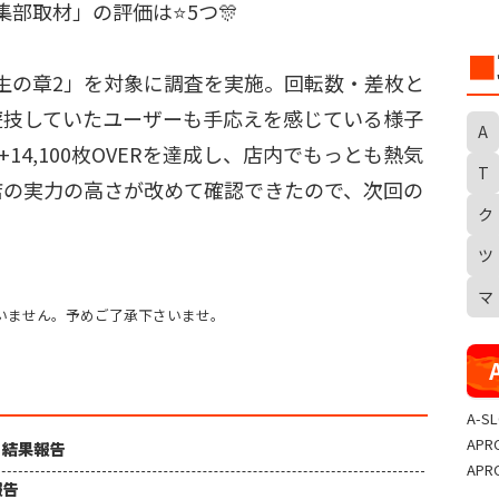
集部取材」の評価は⭐️5つ🎊
■
転生の章2」を対象に調査を実施。回転数・差枚と
遊技していたユーザーも手応えを感じている様子
A
14,100枚OVERを達成し、店内でもっとも熱気
T
店の実力の高さが改めて確認できたので、次回の
ク
S
ツ
マ
いません。予めご了承下さいませ。
A-S
APR
ュ 結果報告
APR
報告