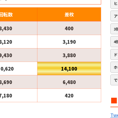
ヒ
回転数
差枚
ア
8,430
400
3
8,120
3,190
4
9,430
3,880
ド
ホ
10,620
14,100
で
8,690
6,480
7,180
420
■
B
Twe