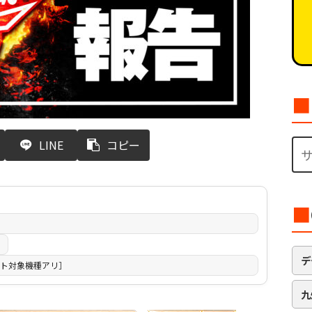
■
LINE
コピー
■
日
デ
ト対象機種アリ］
九