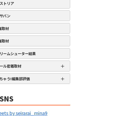
ストリア
サバン
強取材
強取材
リームシューター結果
＋
ール密着取材
APRO流星群取材
＋
ちゃう!編集部評価
三大天
★★★★★
5MENジャーズ
★★★★
SNS
久留米ジャック
★★★
IG BANG
★★
ets by seirarai_mina9
回胴の極意