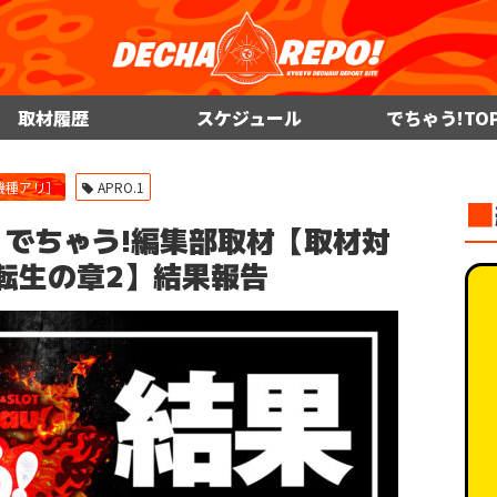
取材履歴
スケジュール
でちゃう!TO
機種アリ］
APRO.1
■
APRO.1 でちゃう!編集部取材【取材対
 転生の章2】結果報告