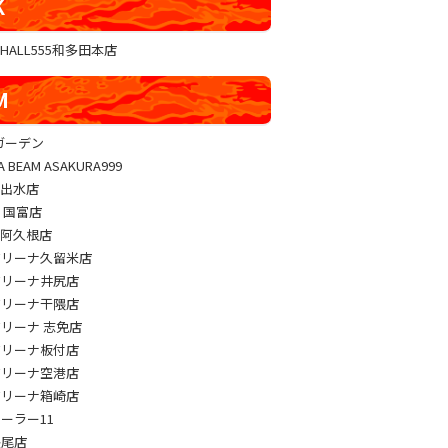
K
GHALL555和多田本店
M
sガーデン
A BEAM ASAKURA999
M出水店
M 国富店
M阿久根店
アリーナ久留米店
アリーナ井尻店
アリーナ干隈店
アリーナ 志免店
アリーナ板付店
アリーナ空港店
アリーナ箱崎店
パーラー11
長尾店