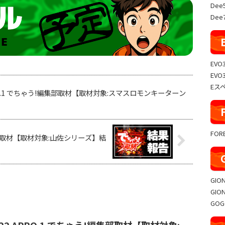
Dee
Dee7
EVO
EVO
Eス
 APRO.1 でちゃう!編集部取材【取材対象:スマスロモンキーターン
FO
!編集部取材【取材対象:山佐シリーズ】結
GIO
GIO
GO
️⭐️2/22 APRO.1 でちゃう!編集部取材【取材対象: