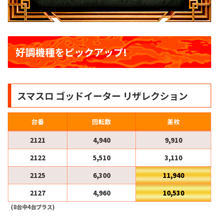
好調機種をピックアップ!
スマスロ ゴッドイーター リザレクション
台番
回転数
差枚
2121
4,940
9,910
2122
5,510
3,110
2125
6,300
11,940
2127
4,960
10,530
(8台中4台プラス)