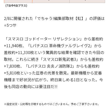
(7台中4台プラス)
2/8に開催された「でちゃう!編集部取材【虹】」の評価は
⭐️5つ🎊
「スマスロ ゴッドイーター リザレクション」から差枚約
+11,940枚、「Lパチスロ 革命機ヴァルヴレイヴ2」から
差枚約+11,330枚という驚異的な結果を確認できた今回の
取材。これらに続き「スマスロ新鬼武者3」からも差枚約
+7,830枚、「Lパチスロ 炎炎ノ消防隊2」からも差枚約
+5,810枚といった圧巻の光景を散見。最新機種から定番
機種まで好状況が広がり、終日楽しめる1日となった。今
後も同店の動向には要注目だ!!
※設定状況・公約等を示唆するものではございません。予めご了承下さいませ。