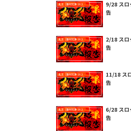
9/28 
乱王［取材対象:20スロ全台］
告
2/18 
乱王［取材対象:20スロ全台］
告
11/18 
乱王［取材対象:20スロ全台］
告
6/28 
乱王［取材対象:20スロ全台］
告