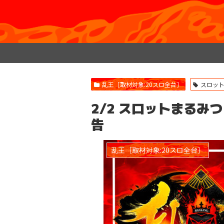
乱王［取材対象:20スロ全台］
スロッ
2/2 スロットまるみつ
告
乱王［取材対象:20スロ全台］