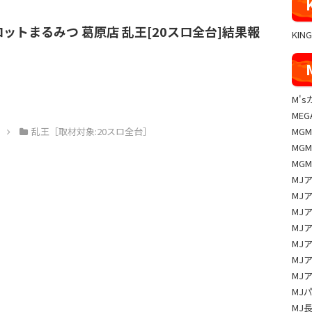
スロットまるみつ 葛原店 乱王[20スロ全台]結果報
KIN
M'
MEG
MG
乱王［取材対象:20スロ全台］
MG
MG
MJ
MJ
MJ
MJ
MJ
MJ
MJ
MJ
MJ