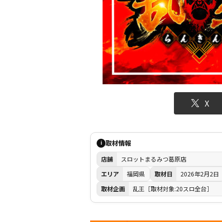
X
取材情報
i
店舗
スロットまるみつ葛原店
エリア
福岡県
取材日
2026年2月2日
取材企画
乱王［取材対象:20スロ全台］