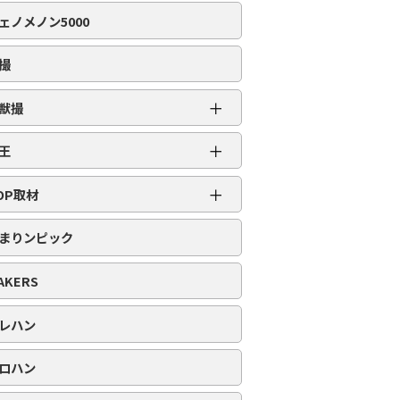
編集部取材［虹］
ェノメノン5000
編集部取材［ダイヤ］
編集部取材［金］
撮
編集部取材［スロット対象機種アリ］
＋
獣撮
百獣撮［ライオン］
＋
王
百獣撮-改-［ライオン］
超スロット乱王
＋
百獣撮［ゴリラ］
OP取材
スロット乱王
百獣撮-改-［ゴリラ］
周年番付
パチンコ乱王
まりンピック
百獣撮［ゾウ］
POP番付
百獣撮-改-［ゾウ］
PICK番付
AKERS
レハン
ロハン