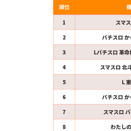
順位
1
スマス
2
パチスロ 
3
Lパチスロ 革
4
スマスロ 北
5
L 
6
パチスロ 
7
スマスロ 
8
わたし