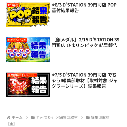
⭐️8/3 D’STATION 39門司店 POP
POP番付
番付結果報告
［銅メダル］2/15 D’STATION 39
ひまりンピック
門司店 ひまリンピック 結果報告
⭐️7/5 D’STATION 39門司店 でち
編集部取材［スロット対象機種アリ］
ゃう!編集部取材【取材対象:ジャ
グラーシリーズ】結果報告
ホーム
九州でちゃう!編集部取材
編集部取材
［金］