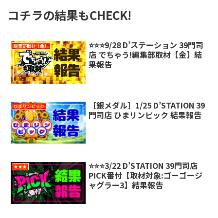
コチラの結果もCHECK!
⭐️⭐️⭐️9/28 D’ステーション 39門司
編集部取材［金］
店 でちゃう!編集部取材【金】結
果報告
［銀メダル］1/25 D’STATION 39
ひまりンピック
門司店 ひまリンピック 結果報告
⭐️⭐️⭐️3/22 D’STATION 39門司店
★★★
PICK番付【取材対象:ゴーゴージ
ャグラー3】結果報告