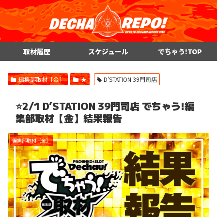
取材履歴
スケジュール
でちゃう!TOP
編集部取材［金］
★
D'STATION 39門司店
⭐️2/1 D’STATION 39門司店 でちゃう!編
集部取材【金】結果報告
編集部取材［金］