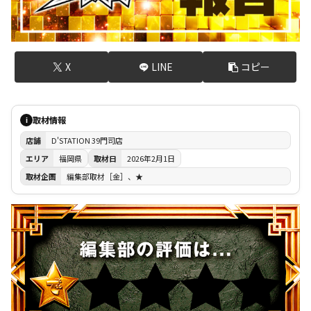
X
LINE
コピー
取材情報
i
店舗
D'STATION 39門司店
エリア
福岡県
取材日
2026年2月1日
取材企画
編集部取材［金］、★