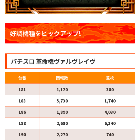
好調機種をピックアップ!
パチスロ 革命機ヴァルヴレイヴ
台番
回転数
差枚
181
1,120
380
183
5,730
1,740
186
1,890
4,030
188
2,680
6,340
190
2,270
740