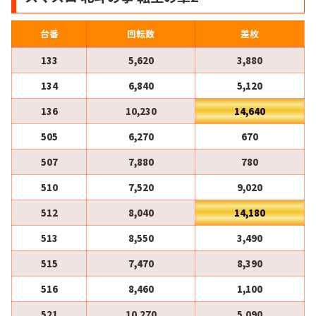
台番
回転数
差枚
133
5,620
3,880
134
6,840
5,120
136
10,230
14,640
505
6,270
670
507
7,880
780
510
7,520
9,020
512
8,040
14,180
513
8,550
3,490
515
7,470
8,390
516
8,460
1,100
521
10,270
5,090