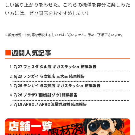
しい盛り上がりをみせた。これらの機種を存分に楽しみた
い方には、ぜひ同店をおすすめしたい!
※設定状況・公約等を示唆するものではございません。予めご了承下さいませ。
■
週間人気記事
7/27 フェスタ 久山店 ギガスラッシュ 結果報告
6/23 テンガイ 与次郎店 三大天 結果報告
7/26 テンガイ 与次郎店 ギガスラッシュ 結果報告
7/26 プラザ3 百獣撮[ゾウ] 結果報告
7/18 APRO.7 APRO流星群取材 結果報告