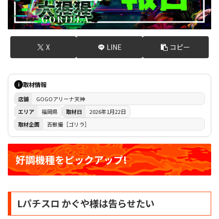
X
LINE
コピー
取材情報
i
店舗
GOGOアリーナ天神
エリア
福岡県
取材日
2026年1月22日
取材企画
百獣撮［ゴリラ］
好調機種をピックアップ!
Lパチスロ かぐや様は告らせたい