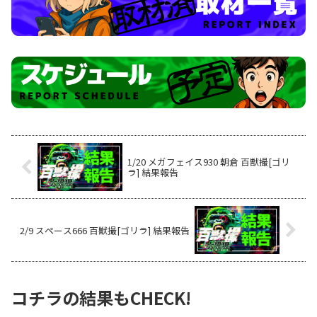
1/20 メガフェイス930 朝倉 百獣撮[ゴリ
ラ] 結果報告
2/9 スペース666 百獣撮[ゴリラ] 結果報告
コチラの結果もCHECK!