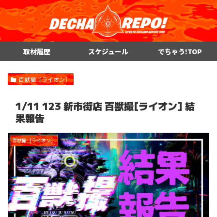
取材履歴
スケジュール
でちゃう!TOP
百獣撮［ライオン］
1/11 123 新市街店 百獣撮[ライオン] 結
果報告
百獣撮［ライオン］