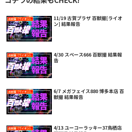
11/19 古賀プラザ 百獣撮[ライオ
百獣撮［ライオン］
ン] 結果報告
4/30 スペース666 百獣撮 結果報
百獣撮［ライオン］
告
6/7 メガフェイス880 博多本店 百
百獣撮［ライオン］
獣撮 結果報告
4/13 ユーコーラッキー37鳥栖店
百獣撮［ライオン］