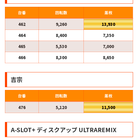
台番
回転数
差枚
462
9,260
13,930
464
8,400
7,350
465
5,530
7,000
466
8,300
8,650
吉宗
台番
回転数
差枚
476
5,120
11,500
A-SLOT+ ディスクアップ ULTRAREMIX