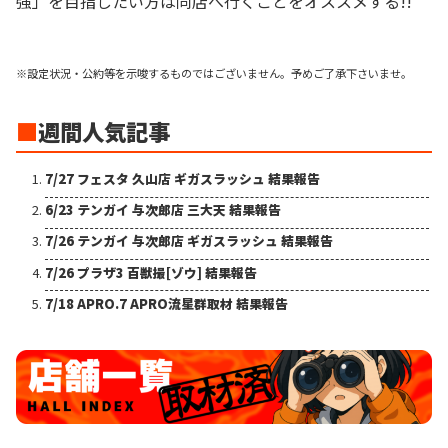
強」を目指したい方は同店へ行くことをオススメする!!
※設定状況・公約等を示唆するものではございません。予めご了承下さいませ。
■
週間人気記事
7/27 フェスタ 久山店 ギガスラッシュ 結果報告
6/23 テンガイ 与次郎店 三大天 結果報告
7/26 テンガイ 与次郎店 ギガスラッシュ 結果報告
7/26 プラザ3 百獣撮[ゾウ] 結果報告
7/18 APRO.7 APRO流星群取材 結果報告