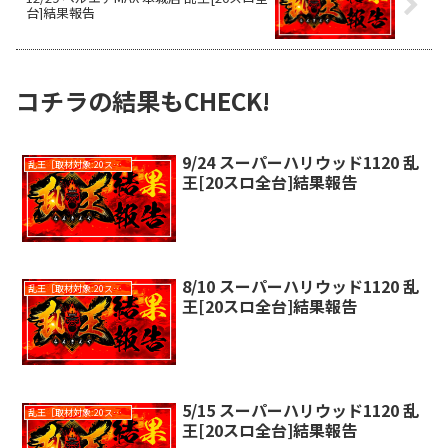
台]結果報告
コチラの結果もCHECK!
9/24 スーパーハリウッド1120 乱
乱王［取材対象:20スロ全台］
王[20スロ全台]結果報告
8/10 スーパーハリウッド1120 乱
乱王［取材対象:20スロ全台］
王[20スロ全台]結果報告
5/15 スーパーハリウッド1120 乱
乱王［取材対象:20スロ全台］
王[20スロ全台]結果報告