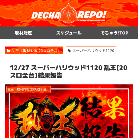
取材履歴
スケジュール
でちゃう!TOP
乱王［取材対象:20スロ全台］
スーパーハリウッド1120
12/27 スーパーハリウッド1120 乱王[20
スロ全台]結果報告
乱王［取材対象:20スロ全台］