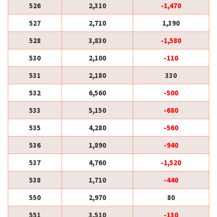
526
2,310
-1,470
527
2,710
1,390
528
3,830
-1,580
530
2,100
-110
531
2,180
330
532
6,560
-500
533
5,150
-680
535
4,280
-560
536
1,890
-940
537
4,760
-1,520
538
1,710
-440
550
2,970
80
551
3,510
-130