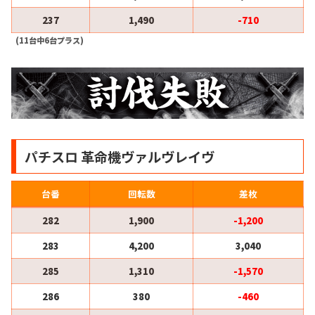
237
1,490
-710
(11台中6台プラス)
パチスロ 革命機ヴァルヴレイヴ
台番
回転数
差枚
282
1,900
-1,200
283
4,200
3,040
285
1,310
-1,570
286
380
-460