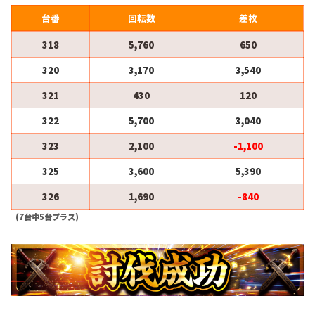
台番
回転数
差枚
318
5,760
650
320
3,170
3,540
321
430
120
322
5,700
3,040
323
2,100
-1,100
325
3,600
5,390
326
1,690
-840
(7台中5台プラス)