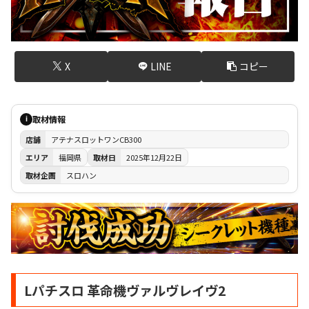
X
LINE
コピー
取材情報
i
店舗
アテナスロットワンCB300
エリア
福岡県
取材日
2025年12月22日
取材企画
スロハン
Lパチスロ 革命機ヴァルヴレイヴ2