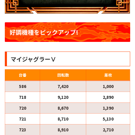
好調機種をピックアップ!
マイジャグラーⅤ
台番
回転数
差枚
586
7,420
1,000
718
9,120
2,890
720
8,670
1,390
721
8,710
5,130
723
8,910
2,710