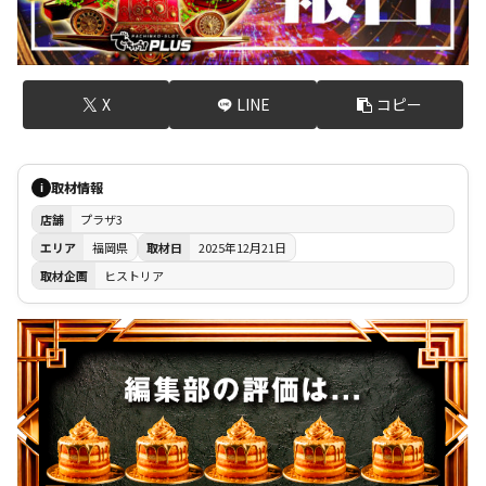
X
LINE
コピー
取材情報
i
店舗
プラザ3
エリア
福岡県
取材日
2025年12月21日
取材企画
ヒストリア