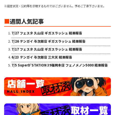
※設定状況・公約等を示唆するものではございません。予めご了承下さいませ。
■
週間人気記事
7/27 フェスタ 久山店 ギガスラッシュ 結果報告
7/26 テンガイ 与次郎店 ギガスラッシュ 結果報告
7/17 フェスタ 久山店 ギガスラッシュ 結果報告
6/23 テンガイ 与次郎店 三大天 結果報告
7/5 SuperD’STATION 39福岡本店 フェノメノン5000 結果報告