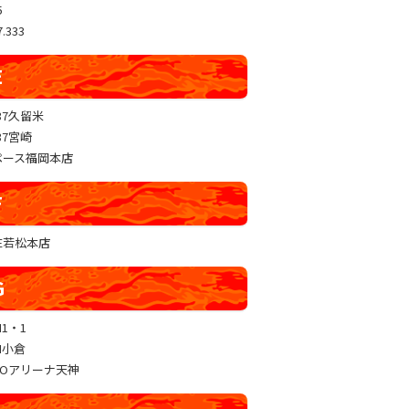
5
.333
E
37久留米
37宮崎
ペース福岡本店
F
RE若松本店
G
N1・1
N小倉
GOアリーナ天神