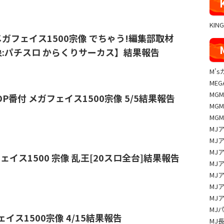
KIN
6/8 メガフェイス1500宗像 でちゃう!編集部取材
:パチスロ からくりサーカス】結果報告
M'
MEG
MG
️⭐️POP番付 メガフェイス1500宗像 5/5結果報告
MG
MG
MJ
MJ
MJ
フェイス1500 宗像 乱王[20スロ全台]結果報告
MJ
MJ
MJ
MJ
MJ
フェイス1500宗像 4/15結果報告
MJ