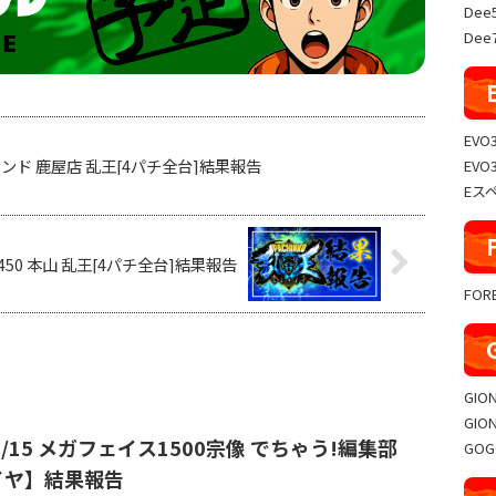
Dee
Dee7
EVO
スランド 鹿屋店 乱王[4パチ全台]結果報告
EVO
Eス
1450 本山 乱王[4パチ全台]結果報告
FO
GIO
GIO
️⭐️11/15 メガフェイス1500宗像 でちゃう!編集部
GO
イヤ】結果報告