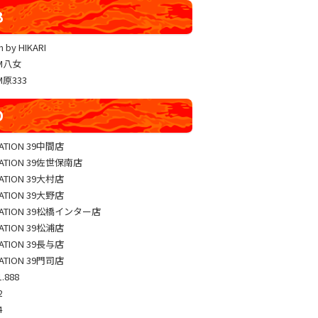
YUKO LUCKY×FACE 共闘取材
B
ヴァルヴレイヴ編集部一斉調査
 by HIKARI
三共闘取材
AM八女
熊本の陣
M原333
総力取材
D
協力取材
ゼッパチ取材
TATION 39中間店
TATION 39佐世保南店
TATION 39大村店
TATION 39大野店
TATION 39松橋インター店
TATION 39松浦店
TATION 39長与店
TATION 39門司店
.888
2
4