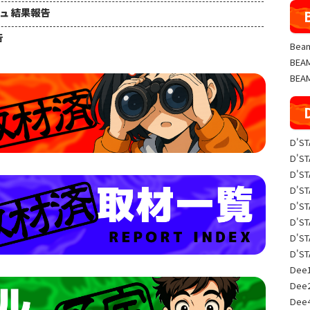
シュ 結果報告
告
Beam
BE
BEA
D'S
D'S
D'S
D'S
D'S
D'S
D'S
D'S
Dee1
Dee
Dee