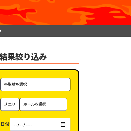
P
結果絞り込み
取
材
カ
エ
ホ
テ
リ
ー
ゴ
ア
ル
リ
日付
（タ
ー
グ）