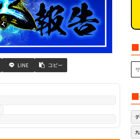
■
LINE
コピー
■
日
デ
九