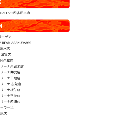
K
GHALL555和多田本店
M
sガーデン
A BEAM ASAKURA999
M出水店
M 国富店
M阿久根店
アリーナ久留米店
アリーナ井尻店
アリーナ干隈店
アリーナ 志免店
アリーナ板付店
アリーナ空港店
アリーナ箱崎店
パーラー11
長尾店