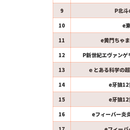
9
P北斗
10
e
11
e黄門ちゃま
12
P新世紀エヴァンゲ
13
ｅとある科学の超電
14
e牙狼1
15
e牙狼1
16
eフィーバー炎炎
17
eフィーバ