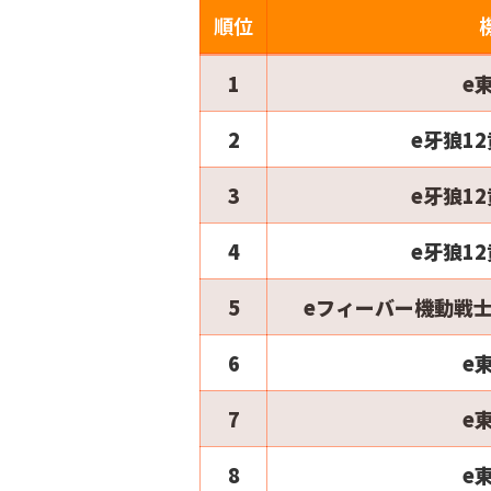
順位
1
e
2
e牙狼1
3
e牙狼1
4
e牙狼1
5
eフィーバー機動戦士
6
e
7
e
8
e