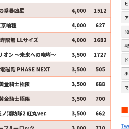
ヒ
の拳暴凶星
4,000
1512
ア
東京喰種
4,000
627
3
寿限無 LLサイズ
4,000
1682
4
リオン ～未来への咆哮～
3,500
1727
ド
磁砲 PHASE NEXT
3,500
505
ホ
2黄金騎士極限
3,500
688
で
2黄金騎士極限
3,500
700
■
ノ消防隊2 紅丸ver.
3,500
662
B
Twe
ーブルーロック
3,000
710