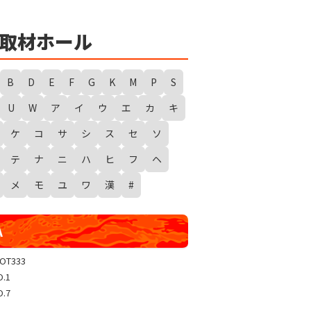
★
勇者たまピー取材
WANTED WONDERLAND
取材ホール
ギガスラッシュ
超ギガスラッシュ
B
D
E
F
G
K
M
P
S
新春スタートダッシュ取材
U
W
ア
イ
ウ
エ
カ
キ
GRAND WARS-新店実践録-
ケ
コ
サ
シ
ス
セ
ソ
UGEEEEEEE!
ギャラクシー取材
テ
ナ
ニ
ハ
ヒ
フ
ヘ
グランドクラッシュ
メ
モ
ユ
ワ
漢
#
トリプルユニオン
天極
A
玉屋共闘取材
SHOW TIME取材
LOT333
O.1
聖域取材
O.7
戸畑クエスト