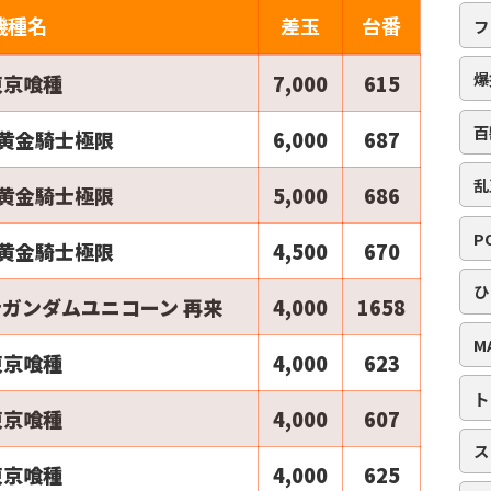
機種名
差玉
台番
フ
爆
東京喰種
7,000
615
百
2黄金騎士極限
6,000
687
乱
2黄金騎士極限
5,000
686
P
2黄金騎士極限
4,500
670
ひ
ガンダムユニコーン 再来
4,000
1658
M
東京喰種
4,000
623
ト
東京喰種
4,000
607
ス
東京喰種
4,000
625