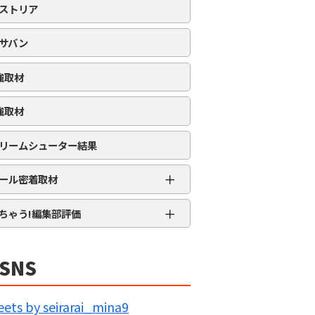
ストリア
サバン
強取材
強取材
リームシューター結果
＋
ール密着取材
APRO流星群取材
＋
ちゃう!編集部評価
三大天
★★★★★
5MENジャーズ
★★★★
SNS
久留米ジャック
★★★
IG BANG
★★
ets by seirarai_mina9
回胴の極意