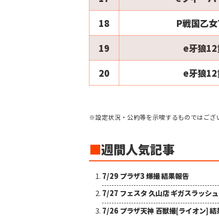
18
P戦国乙女
19
e牙狼1
20
e牙狼1
※設定状況・公約等を示唆するものではござ
■
週間人気記事
7/29 プラザ3 爆撮 結果報告
7/27 フェスタ 久山店 ギガスラッシ
7/26 プラザ天神 百獣撮[ライオン] 