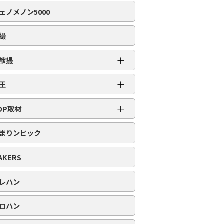
編集部取材［虹］
ェノメノン5000
編集部取材［ダイヤ］
編集部取材［金］
撮
編集部取材［スロット対象機種アリ］
＋
獣撮
百獣撮［ライオン］
＋
王
百獣撮-改-［ライオン］
超スロット乱王
＋
百獣撮［ゴリラ］
OP取材
スロット乱王
百獣撮-改-［ゴリラ］
周年番付
パチンコ乱王
まりンピック
百獣撮［ゾウ］
POP番付
百獣撮-改-［ゾウ］
PICK番付
AKERS
レハン
ロハン