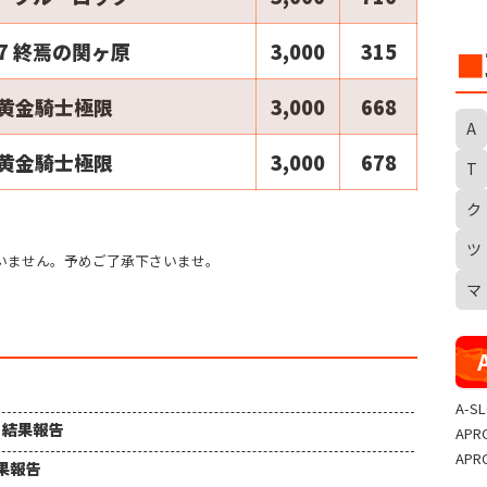
7 終焉の関ヶ原
3,000
315
■
2黄金騎士極限
3,000
668
A
2黄金騎士極限
3,000
678
T
ク
S
ツ
いません。予めご了承下さいませ。
マ
A-S
ュ 結果報告
APR
APR
結果報告