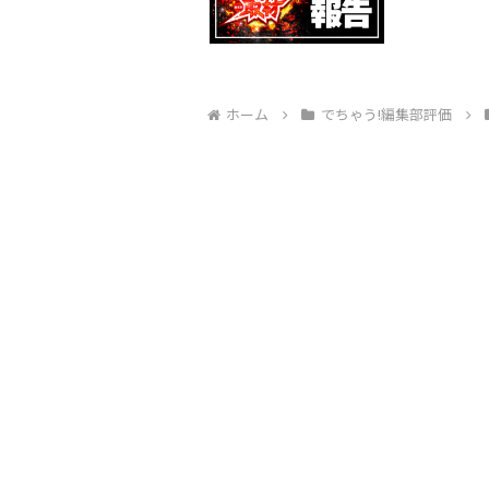
ホーム
でちゃう!編集部評価