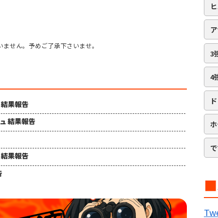
ヒ
ア
いません。予めご了承下さいませ。
3
4
ド
ュ 結果報告
シュ 結果報告
ホ
で
ュ 結果報告
告
■
B
Twe