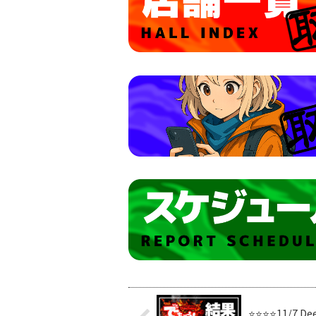
⭐️⭐️⭐️⭐️1