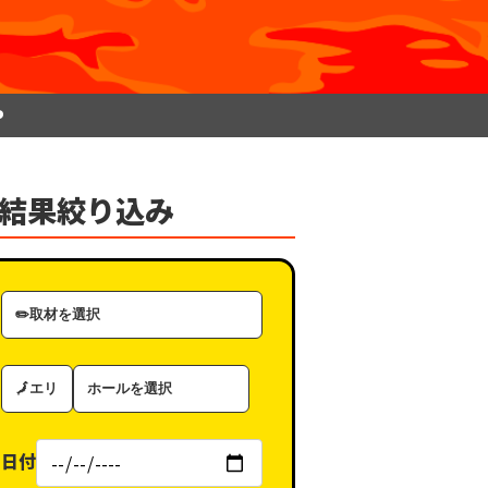
P
結果絞り込み
取
材
カ
エ
ホ
テ
リ
ー
ゴ
ア
ル
リ
日付
（タ
ー
グ）