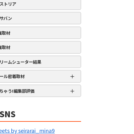
ストリア
サバン
強取材
強取材
リームシューター結果
＋
ール密着取材
APRO流星群取材
＋
ちゃう!編集部評価
三大天
★★★★★
5MENジャーズ
★★★★
SNS
久留米ジャック
★★★
IG BANG
★★
ets by seirarai_mina9
回胴の極意