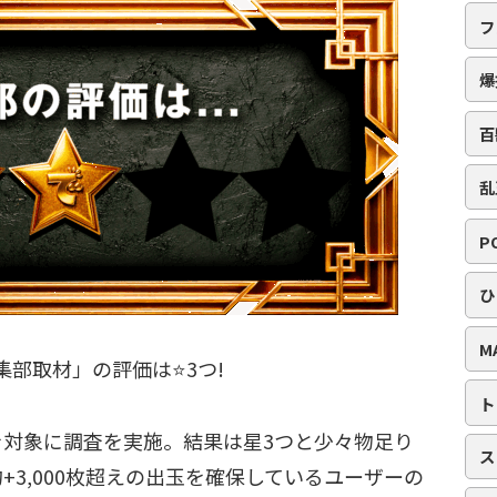
フ
爆
百
乱
P
ひ
M
集部取材」の評価は⭐️3つ!
ト
を対象に調査を実施。結果は星3つと少々物足り
ス
3,000枚超えの出玉を確保しているユーザーの