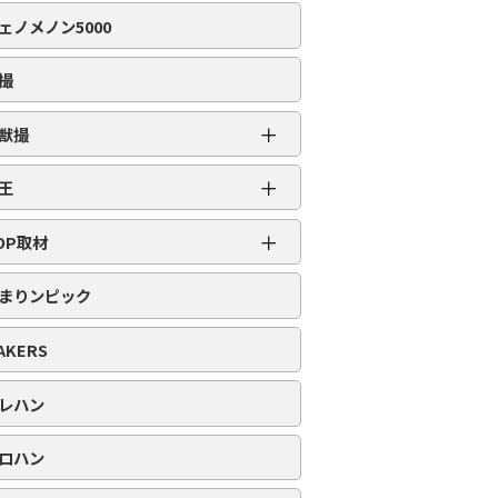
編集部取材［虹］
ェノメノン5000
編集部取材［ダイヤ］
編集部取材［金］
撮
編集部取材［スロット対象機種アリ］
＋
獣撮
百獣撮［ライオン］
＋
王
百獣撮-改-［ライオン］
超スロット乱王
＋
百獣撮［ゴリラ］
OP取材
スロット乱王
百獣撮-改-［ゴリラ］
周年番付
パチンコ乱王
まりンピック
百獣撮［ゾウ］
POP番付
百獣撮-改-［ゾウ］
PICK番付
AKERS
レハン
ロハン