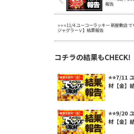
報告
⭐️⭐️⭐️11/4 ユーコーラッキー 新屋敷
ジャグラーⅤ】結果報告
コチラの結果もCHECK!
⭐️⭐️7/
編集部取材［金］
材【金】
⭐️⭐️9/
編集部取材［金］
材【金】