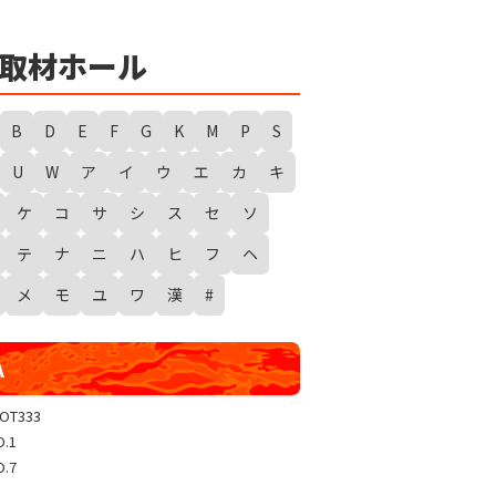
★
勇者たまピー取材
WANTED WONDERLAND
取材ホール
ギガスラッシュ
超ギガスラッシュ
B
D
E
F
G
K
M
P
S
新春スタートダッシュ取材
U
W
ア
イ
ウ
エ
カ
キ
GRAND WARS-新店実践録-
ケ
コ
サ
シ
ス
セ
ソ
UGEEEEEEE!
ギャラクシー取材
テ
ナ
ニ
ハ
ヒ
フ
ヘ
グランドクラッシュ
メ
モ
ユ
ワ
漢
#
トリプルユニオン
天極
A
玉屋共闘取材
SHOW TIME取材
LOT333
O.1
聖域取材
O.7
戸畑クエスト