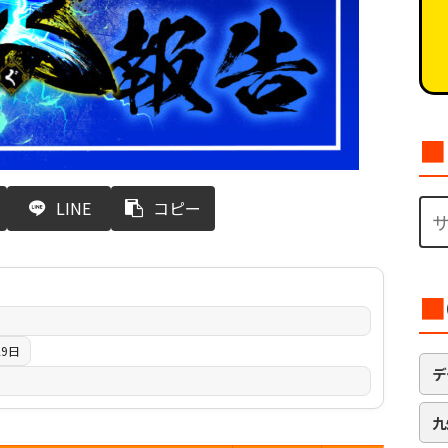
■
LINE
コピー
■
29日
デ
九