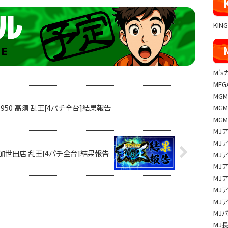
KIN
M'
MEG
MG
ス950 高須 乱王[4パチ全台]結果報告
MG
MG
MJ
MJ
ド 加世田店 乱王[4パチ全台]結果報告
MJ
MJ
MJ
MJ
MJ
MJ
MJ