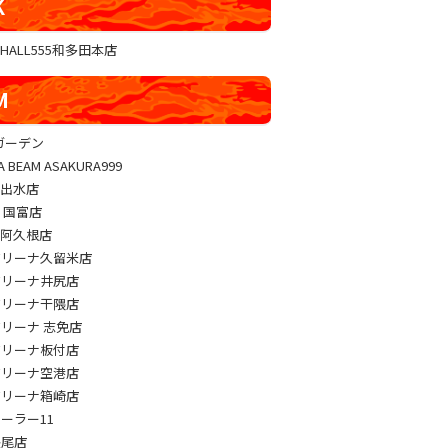
K
GHALL555和多田本店
M
sガーデン
A BEAM ASAKURA999
M出水店
M 国富店
M阿久根店
アリーナ久留米店
アリーナ井尻店
アリーナ干隈店
アリーナ 志免店
アリーナ板付店
アリーナ空港店
アリーナ箱崎店
パーラー11
長尾店