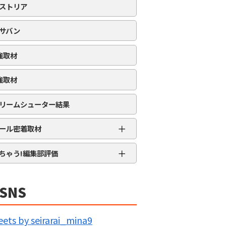
ストリア
サバン
強取材
強取材
リームシューター結果
＋
ール密着取材
APRO流星群取材
＋
ちゃう!編集部評価
三大天
★★★★★
5MENジャーズ
★★★★
SNS
久留米ジャック
★★★
IG BANG
★★
ets by seirarai_mina9
回胴の極意