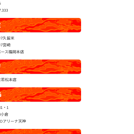
5
.333
E
37久留米
37宮崎
ペース福岡本店
F
RE若松本店
G
N1・1
N小倉
GOアリーナ天神