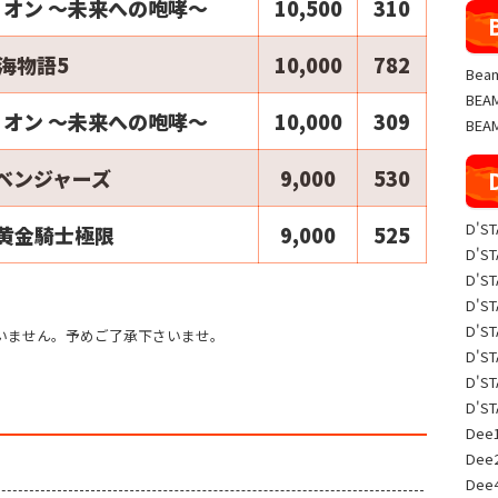
オン ～未来への咆哮～
10,500
310
海物語5
10,000
782
Beam
BE
オン ～未来への咆哮～
10,000
309
BEA
ベンジャーズ
9,000
530
D'S
2黄金騎士極限
9,000
525
D'S
D'S
D'S
D'S
いません。予めご了承下さいませ。
D'S
D'S
D'S
Dee1
Dee
Dee