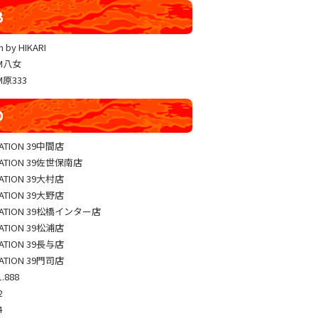
YUKO LUCKY×FACE 共闘取材
B
ヴァルヴレイヴ編集部一斉調査
 by HIKARI
三共闘取材
AM八女
熊本の陣
M原333
総力取材
D
協力取材
ゼッパチ取材
TATION 39中間店
TATION 39佐世保南店
TATION 39大村店
TATION 39大野店
TATION 39松橋インター店
TATION 39松浦店
TATION 39長与店
TATION 39門司店
.888
2
4