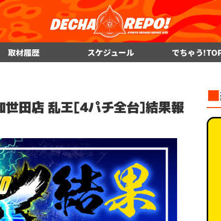
取材履歴
スケジュール
でちゃう!TO
■
 加世田店 乱王[4パチ全台]結果報