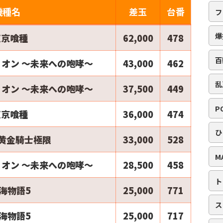
機種名
差玉
台番
フ
爆
東京喰種
62,000
478
百
オン ～未来への咆哮～
43,000
462
乱
オン ～未来への咆哮～
37,500
449
P
東京喰種
36,000
474
ひ
2黄金騎士極限
33,000
528
M
オン ～未来への咆哮～
28,500
458
ト
海物語5
25,000
771
ス
海物語5
25,000
717