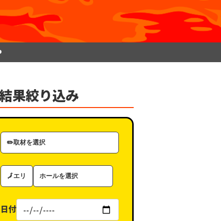
P
結果絞り込み
取
材
カ
エ
ホ
テ
リ
ー
ゴ
ア
ル
リ
日付
（タ
ー
グ）