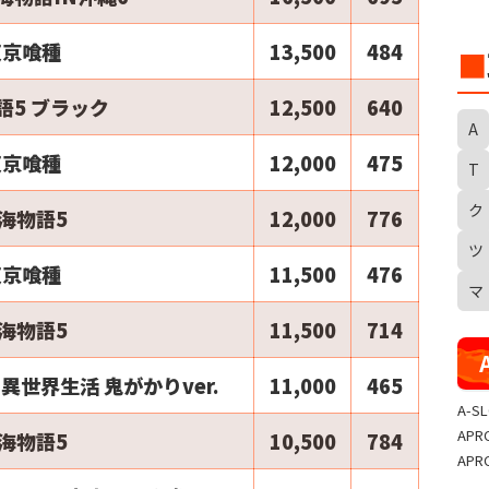
東京喰種
13,500
484
■
語5 ブラック
12,500
640
A
東京喰種
12,000
475
T
ク
S
海物語5
12,000
776
ツ
東京喰種
11,500
476
マ
海物語5
11,500
714
異世界生活 鬼がかりver.
11,000
465
A-S
APR
海物語5
10,500
784
APR