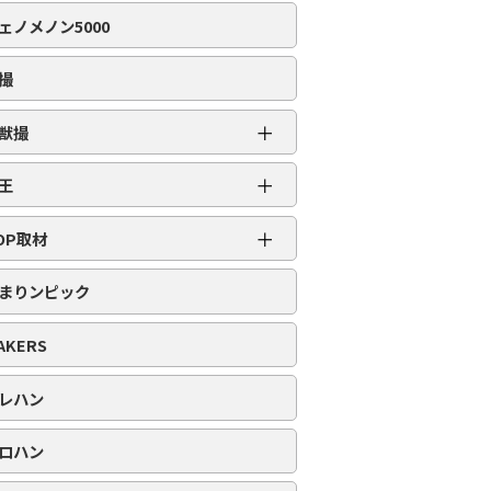
編集部取材［虹］
ェノメノン5000
編集部取材［ダイヤ］
編集部取材［金］
撮
編集部取材［スロット対象機種アリ］
＋
獣撮
百獣撮［ライオン］
＋
王
百獣撮-改-［ライオン］
超スロット乱王
＋
百獣撮［ゴリラ］
OP取材
スロット乱王
百獣撮-改-［ゴリラ］
周年番付
パチンコ乱王
まりンピック
百獣撮［ゾウ］
POP番付
百獣撮-改-［ゾウ］
PICK番付
AKERS
レハン
ロハン