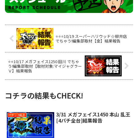
⭐️⭐️⭐️10/19 スーパーハリウッド☆柳井店
でちゃう!編集部取材【金】結果報告
⭐️⭐️10/17 メガフェイス1250 田川 でちゃ
う!編集部取材【取材対象:マイジャグラー
Ⅴ】結果報告
コチラの結果もCHECK!
3/31 メガフェイス1450 本山 乱王
パチンコ乱王
[4パチ全台]結果報告