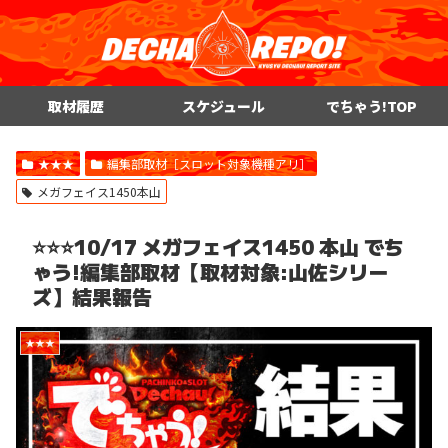
取材履歴
スケジュール
でちゃう!TOP
★★★
編集部取材［スロット対象機種アリ］
メガフェイス1450本山
⭐️⭐️⭐️10/17 メガフェイス1450 本山 でち
ゃう!編集部取材【取材対象:山佐シリー
ズ】結果報告
★★★