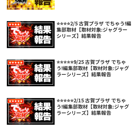
⭐️⭐️⭐️⭐️2/5 古賀プラザ でちゃう!編
★★★★
集部取材【取材対象:ジャグラー
シリーズ】結果報告
⭐️⭐️⭐️⭐️⭐️9/25 古賀プラザ でちゃ
★★★★★
う!編集部取材【取材対象:ジャグ
ラーシリーズ】結果報告
⭐️⭐️⭐️⭐️⭐️2/15 古賀プラザ でちゃ
★★★★★
う!編集部取材【取材対象:ジャグ
ラーシリーズ】結果報告