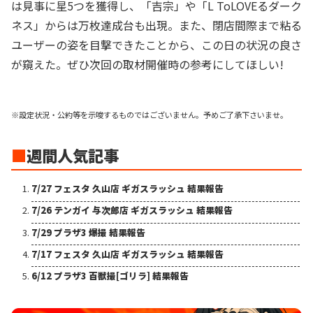
は見事に星5つを獲得し、「吉宗」や「L ToLOVEるダーク
ネス」からは万枚達成台も出現。また、閉店間際まで粘る
ユーザーの姿を目撃できたことから、この日の状況の良さ
が窺えた。ぜひ次回の取材開催時の参考にしてほしい!
※設定状況・公約等を示唆するものではございません。予めご了承下さいませ。
■
週間人気記事
7/27 フェスタ 久山店 ギガスラッシュ 結果報告
7/26 テンガイ 与次郎店 ギガスラッシュ 結果報告
7/29 プラザ3 爆撮 結果報告
7/17 フェスタ 久山店 ギガスラッシュ 結果報告
6/12 プラザ3 百獣撮[ゴリラ] 結果報告