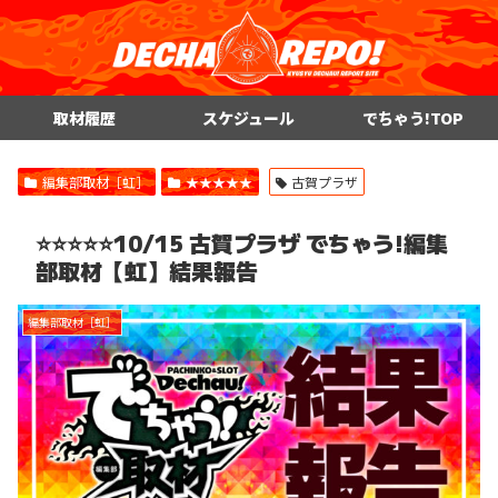
取材履歴
スケジュール
でちゃう!TOP
編集部取材［虹］
★★★★★
古賀プラザ
⭐️⭐️⭐️⭐️⭐️10/15 古賀プラザ でちゃう!編集
部取材【虹】結果報告
編集部取材［虹］