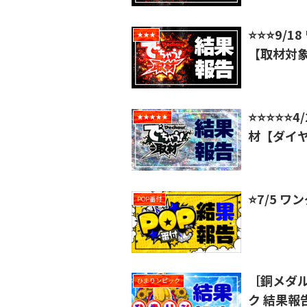
⭐️⭐️⭐️
★★★
【取材対
⭐️⭐️⭐️
★★★★★
材【ダイ
⭐️7/5 
POP番付
［銅メダル
ひまりンピック
ク 結果報