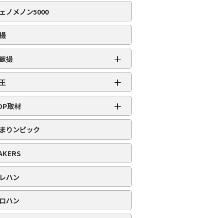
編集部取材［虹］
ェノメノン5000
編集部取材［ダイヤ］
編集部取材［金］
撮
編集部取材［スロット対象機種アリ］
＋
獣撮
百獣撮［ライオン］
＋
王
百獣撮-改-［ライオン］
超スロット乱王
＋
百獣撮［ゴリラ］
OP取材
スロット乱王
百獣撮-改-［ゴリラ］
周年番付
パチンコ乱王
まりンピック
百獣撮［ゾウ］
POP番付
百獣撮-改-［ゾウ］
PICK番付
AKERS
レハン
ロハン