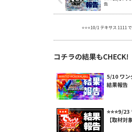
告
⭐️⭐️⭐️10/1 テキサス 
コチラの結果もCHECK!
5/10 ワ
WANTED WONDERLAND
結果報告
⭐️⭐️⭐️
★★★
【取材対象