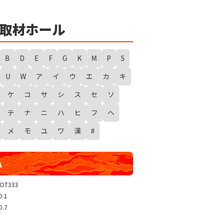
★
勇者たまピー取材
WANTED WONDERLAND
取材ホール
ギガスラッシュ
超ギガスラッシュ
B
D
E
F
G
K
M
P
S
新春スタートダッシュ取材
U
W
ア
イ
ウ
エ
カ
キ
GRAND WARS-新店実践録-
ケ
コ
サ
シ
ス
セ
ソ
UGEEEEEEE!
ギャラクシー取材
テ
ナ
ニ
ハ
ヒ
フ
ヘ
グランドクラッシュ
メ
モ
ユ
ワ
漢
#
トリプルユニオン
天極
A
玉屋共闘取材
SHOW TIME取材
LOT333
O.1
聖域取材
O.7
戸畑クエスト