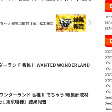
Beam
BE
1111 でちゃう!編集部取材【金】結果報告
BEA
D'S
D'S
D'S
ンダーランド 香椎Ⅱ WANTED WONDERLAND
D'S
D'S
D'S
D'S
D'S
9/23 ワンダーランド 香椎Ⅱ でちゃう!編集部取材
Dee1
:L 東京喰種】結果報告
Dee
Dee