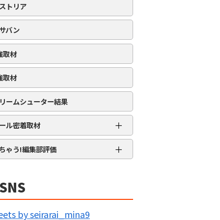
ストリア
サバン
強取材
強取材
リームシューター結果
＋
ール密着取材
APRO流星群取材
＋
ちゃう!編集部評価
三大天
★★★★★
5MENジャーズ
★★★★
SNS
久留米ジャック
★★★
IG BANG
★★
ets by seirarai_mina9
回胴の極意