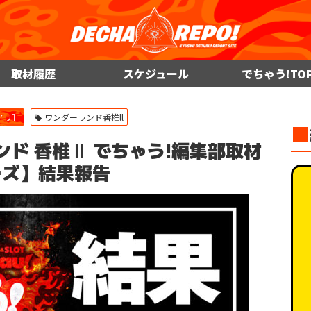
取材履歴
スケジュール
でちゃう!TO
アリ］
ワンダーランド香椎ll
■
ダーランド 香椎Ⅱ でちゃう!編集部取材
ーズ】結果報告