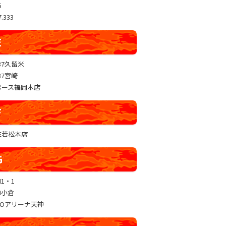
5
.333
E
37久留米
37宮崎
ペース福岡本店
F
RE若松本店
G
N1・1
N小倉
GOアリーナ天神