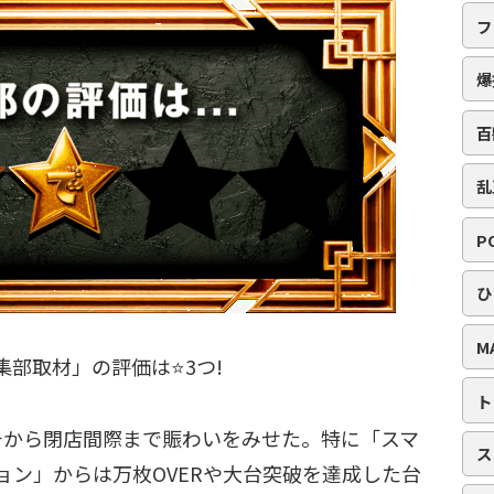
フ
爆
百
乱
P
ひ
M
集部取材」の評価は⭐️3つ!
ト
チから閉店間際まで賑わいをみせた。特に「スマ
ス
ョン」からは万枚OVERや大台突破を達成した台