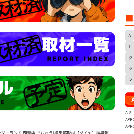
■
A
T
ク
S
ツ
マ
A-S
APR
APR
/14 ワンダーランド 西新店 でちゃう!編集部取材【ダイヤ】結果報