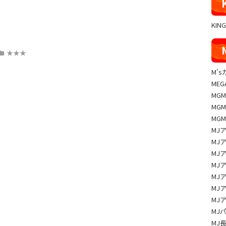
KIN
★★★
M'
MEG
MG
MG
MG
MJ
MJ
MJ
MJ
MJ
MJ
MJ
MJ
MJ