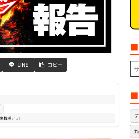
■
LINE
コピー
■
日
デ
象機種アリ］
九