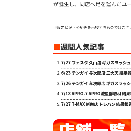
が誕生し、同店へ足を運んだユー
※設定状況・公約等を示唆するものではござ
■
週間人気記事
7/27 フェスタ 久山店 ギガスラッシ
6/23 テンガイ 与次郎店 三大天 結果
7/26 テンガイ 与次郎店 ギガスラッ
7/18 APRO.7 APRO流星群取材 結
7/27 T-MAX 新栄店 トレハン 結果報