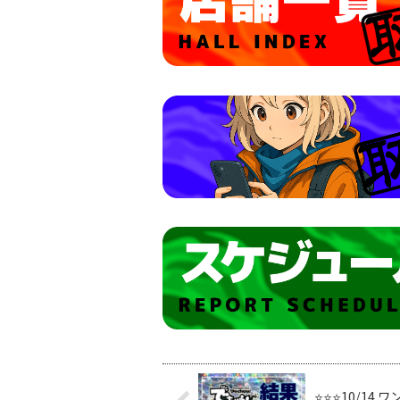
⭐️⭐️⭐️10