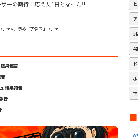
ザーの期待に応えた1日となった!!
ヒ
ア
いません。予めご了承下さいませ。
3
4
ド
ュ 結果報告
報告
ホ
シュ 結果報告
で
果報告
告
■
B
Twe