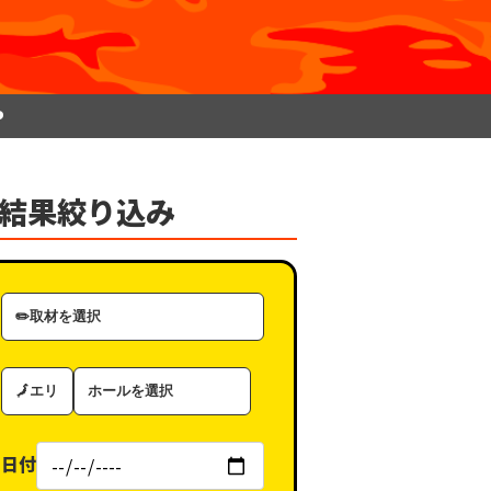
P
結果絞り込み
取
材
カ
エ
ホ
テ
リ
ー
ゴ
ア
ル
リ
日付
（タ
ー
グ）