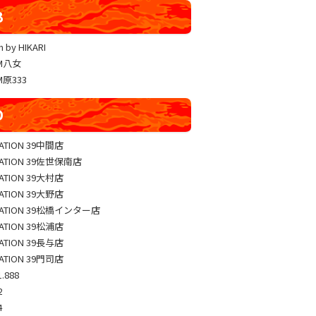
YUKO LUCKY×FACE 共闘取材
B
ヴァルヴレイヴ編集部一斉調査
 by HIKARI
三共闘取材
AM八女
熊本の陣
M原333
総力取材
D
協力取材
ゼッパチ取材
TATION 39中間店
TATION 39佐世保南店
TATION 39大村店
TATION 39大野店
TATION 39松橋インター店
TATION 39松浦店
TATION 39長与店
TATION 39門司店
.888
2
4