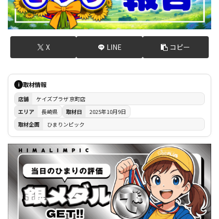
X
LINE
コピー
取材情報
i
店舗
ケイズプラザ 京町店
エリア
長崎県
取材日
2025年10月9日
取材企画
ひまりンピック