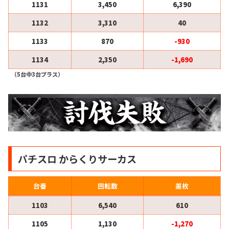
1131
3,450
6,390
1132
3,310
40
1133
870
-930
1134
2,350
-1,690
（5台中3台プラス）
パチスロ からくりサーカス
台番
回転数
差枚
1103
6,540
610
1105
1,130
-1,270