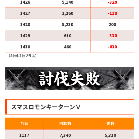
1426
5,140
-320
1427
1,260
-110
1428
5,230
200
1429
610
-330
1430
460
-630
（8台中2台プラス）
スマスロモンキーターンⅤ
台番
回転数
差枚
1117
7,340
5,310