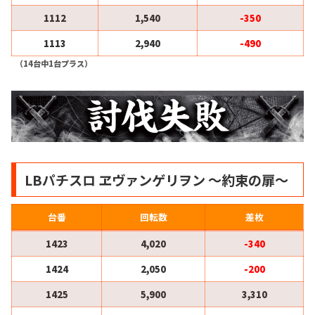
1112
1,540
-350
1113
2,940
-490
（14台中1台プラス）
LBパチスロ ヱヴァンゲリヲン ～約束の扉～
台番
回転数
差枚
1423
4,020
-340
1424
2,050
-200
1425
5,900
3,310