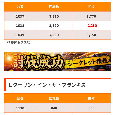
台番
回転数
差枚
1037
3,920
3,770
1038
3,920
-2,210
1039
4,990
1,150
（3台中2台プラス）
L ダーリン・イン・ザ・フランキス
台番
回転数
差枚
1130
840
600