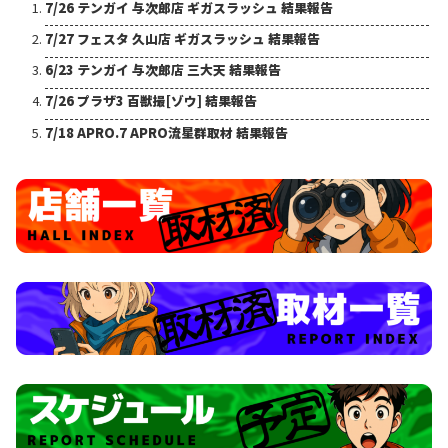
7/26 テンガイ 与次郎店 ギガスラッシュ 結果報告
7/27 フェスタ 久山店 ギガスラッシュ 結果報告
6/23 テンガイ 与次郎店 三大天 結果報告
7/26 プラザ3 百獣撮[ゾウ] 結果報告
7/18 APRO.7 APRO流星群取材 結果報告